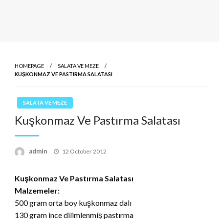
HOMEPAGE
SALATA VE MEZE
KUŞKONMAZ VE PASTIRMA SALATASI
SALATA VE MEZE
Kuşkonmaz Ve Pastırma Salatası
Posted
admin
12 October 2012
on
Kuşkonmaz Ve Pastırma Salatası
Malzemeler:
500 gram orta boy kuşkonmaz dalı
130 gram ince dilimlenmiş pastırma