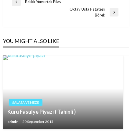
Post
Balıklı Yumurtalı Pilav
Previous
navigation
Oktay Usta Patatesli
Post
Next
Börek
Post
YOU MIGHT ALSO LIKE
SALATA VE MEZE
Kuru Fasulye Piyazı ( Tahinli )
admin
20 September 2015