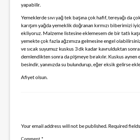
yapabilir.
Yemeklerde sıvı yağ tek başına çok hafif, tereyağı da çok
karışım yağda yemeklik doğranan kırmızı biberimizi iyic
ekliyoruz. Malzeme listesine eklemesem de bir tatlı kaşı
yemekte çok fazla ağzımıza gelmesine engel olabilirsini
ve sıcak suyumuz kuskus 3 dk kadar kavrulduktan sonra 
demlendikten sonra da pişmeye bırakılır. Kuskus aynen er
besindir, yanınızda su bulundurup, eğer eksik gelirse ekl
Afiyet olsun.
LEAVE A RESPONSE
Your email address will not be published.
Required field
Comment
*