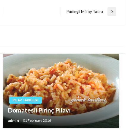
Pudingli Milföy Tatlısı
Next
Post
PILAV TARIFLERI
Domatesli Pirinç Pilavı
admin
01 February 2016