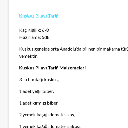
Kuskus Pilavı Tarifi
Kaç Kişilik: 6-8
Hazırlama: 5dk
Kuskus genelde orta Anadolu’da bilinen bir makarna türüd
yemektir.
Kuskus Pilavı Tarifi Malzemeleri
3 su bardağı kuskus,
1 adet yeşil biber,
1 adet kırmızı biber,
2 yemek kaşığı domates sos,
1 yemek kaşığı domates salçası,