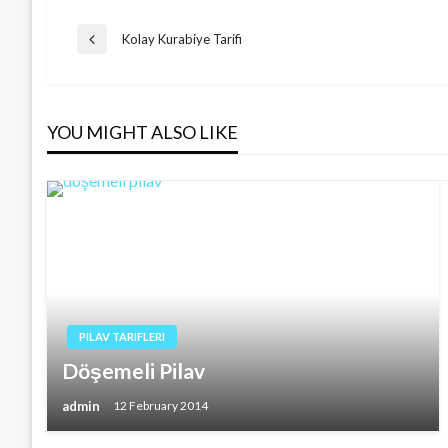
Post
Kolay Kurabiye Tarifi
Previous
Post
navigation
YOU MIGHT ALSO LIKE
PILAV TARIFLERI
Döşemeli Pilav
admin
12 February 2014