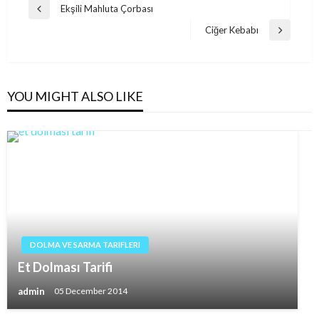
Post
Ekşili Mahluta Çorbası
Previous
navigation
Post
Ciğer Kebabı
Next
Post
YOU MIGHT ALSO LIKE
DOLMA VE SARMA TARIFLERI
Et Dolması Tarifi
admin
05 December 2014