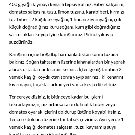
400 g yağlı kıymayı kenarlı tepsiye alınız. Biber salçasını,
domates salçasını, tuzu, limon tuzunu, karabiberi, kırmızı
toz biberi, 2 kaşık tereyağını, 1 fincan zeytinyağını, çok
küçük doğradığınız kuru soğanı, kum gibi doğradığınız
sarımsakları koyup iyice karıştırınız. Pirinci yıkayıp
süzdürünüz.
Karışımın içine boşaltıp harmanladıktan sonra tuzuna
bakınız. Soğan tahtasının üzerine lahanalardan bir yaprak
alarak orta damar kısmını kesiniz. İçten geniş tarafına 2
yemek kaşığı koyduktan sonra yayıp sarınız. İki kenarını
kıvırmayın, bıçakla sarkan yeri varsa kesip düzeltiniz.
Tencereye diziniz, iç bitinceye kadar bu işlemi
tekrarlayınız, içiniz artarsa taze dolmalık biber veya
domates oyarak içlerini doldurup üstüne koyabilirsiniz.
Tencere dolunca üzerine bir tabak çeviriniz. Ayrı yerde 1
yemek kaşığı domates salçasını, tuzu, kaynamış suyu
karıştırıp sarmanın içine boşaltınız.