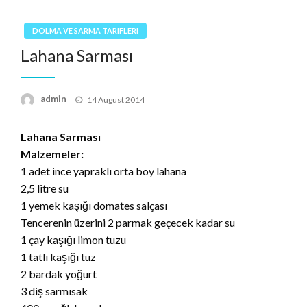
DOLMA VE SARMA TARIFLERI
Lahana Sarması
Posted
admin
14 August 2014
on
Lahana Sarması
Malzemeler:
1 adet ince yapraklı orta boy lahana
2,5 litre su
1 yemek kaşığı domates salçası
Tencerenin üzerini 2 parmak geçecek kadar su
1 çay kaşığı limon tuzu
1 tatlı kaşığı tuz
2 bardak yoğurt
3 diş sarmısak