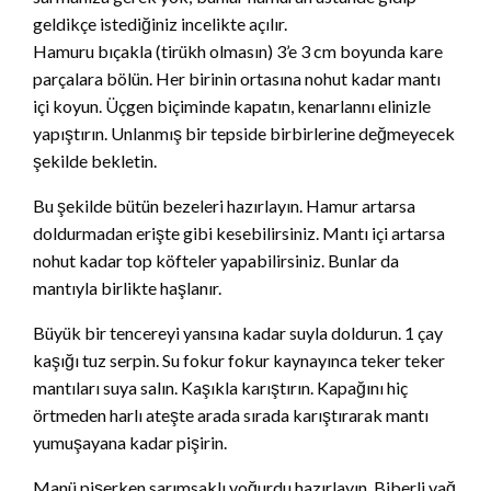
geldikçe istediğiniz incelikte açılır.
Hamuru bıçakla (tirükh olmasın) 3’e 3 cm boyunda kare
parçalara bölün. Her birinin ortasına nohut kadar mantı
içi koyun. Üçgen biçiminde kapatın, kenarlannı elinizle
yapıştırın. Unlanmış bir tepside birbirlerine değmeyecek
şekilde bekletin.
Bu şekilde bütün bezeleri hazırlayın. Hamur artarsa
doldurmadan erişte gibi kesebilirsiniz. Mantı içi artarsa
nohut kadar top köfteler yapabilirsiniz. Bunlar da
mantıyla birlikte haşlanır.
Büyük bir tencereyi yansına kadar suyla doldurun. 1 çay
kaşığı tuz serpin. Su fokur fokur kaynayınca teker teker
mantıları suya salın. Kaşıkla karıştırın. Kapağını hiç
örtmeden harlı ateşte arada sırada karıştırarak mantı
yumuşayana kadar pişirin.
Manü pişerken sarımsaklı yoğurdu hazırlayın. Biberli yağ