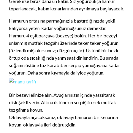
Gerekirse biraz daha un katın. Siz yoğurdukça hamur
toparlanacak, kabın kenarlarından ayrılmaya başlayacak.
Hamurun ortasına parmağınızla bastırdığınızda şekli
kalıyorsa yeteri kadar yoğurmuşsunuz demektir.
Hamuru 4 eşit parçaya (bezeye) bölün. Her bir bezeyi
unlanmış mutfak tezgâhı üzerinde teker teker yoğurun
(özlendirmiş olursunuz; düzgün açılır). Üstünü bir bezle
örtüp oda sıcaklığında yanm saat dinlendirin. Bu sırada
soğanın üstüne tuz karabiber serpip yumuşayana kadar
yoğurun. Daha sonra kıymayla da iyice yoğurun.
Bir bezeyi elinize alın. Avuçlarınızın içinde yassıltarak
disk şekli verin. Altına üstüne un serpiştirerek mutfak
tezgâhına koyun.
Oklavayla açacaksanız, oklavayı hamurun bir kenarına
koyun, oklavayla ileri doğru gidin.