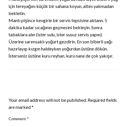
için tereyağını küçük bir sahana koyun, altını yakmadan
bekletin.
Mantı pişince kevgirle bir servis tepsisine aktann. 5
dakika kadar sıcağının geçmesini bekleyin. Sonra
tabaklara alın (ister sulu, ister susuz servis yapın).
Üzerine sarımsaklı yoğurt gezdirin. En son biberli yağı
hazırlayıp kızgın haldeyken yoğurdun üstüne dökün.
İsterseniz üstüne kuru reyhan, kuru nane de çok yakışır.
LEAVE A RESPONSE
Your email address will not be published.
Required fields
are marked
*
Comment
*