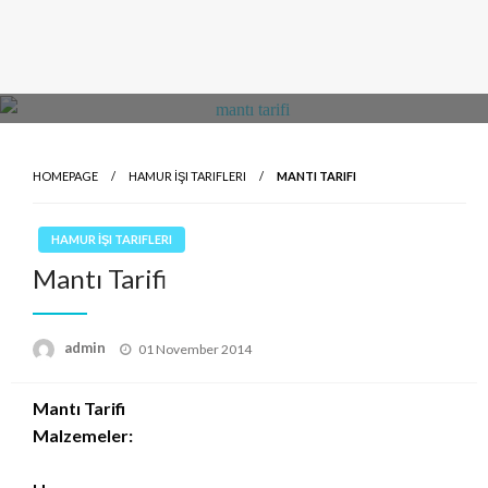
HOMEPAGE
HAMUR İŞI TARIFLERI
MANTI TARIFI
HAMUR İŞI TARIFLERI
Mantı Tarifi
Posted
admin
01 November 2014
on
Mantı Tarifi
Malzemeler: