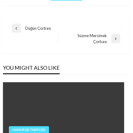
Post
Düğün Çorbası
Previous
navigation
Süzme Mercimek
Post
Next
Çorbası
Post
YOU MIGHT ALSO LIKE
HAMUR İŞI TARIFLERI