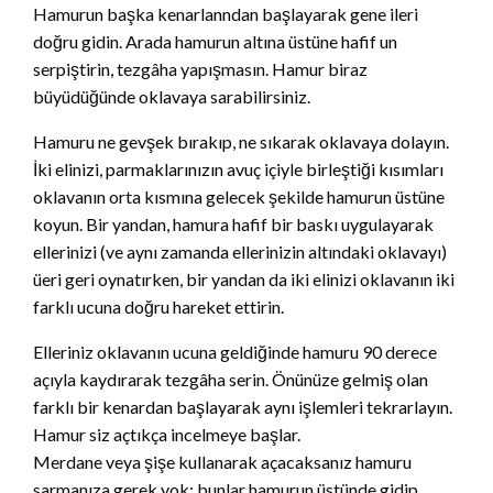
Hamurun başka kenarlanndan başlayarak gene ileri
doğru gidin. Arada hamurun altına üstüne hafif un
serpiştirin, tezgâha yapışmasın. Hamur biraz
büyüdüğünde oklavaya sarabilirsiniz.
Hamuru ne gevşek bırakıp, ne sıkarak oklavaya dolayın.
İki elinizi, parmaklarınızın avuç içiyle birleştiği kısımları
oklavanın orta kısmına gelecek şekilde hamurun üstüne
koyun. Bir yandan, hamura hafif bir baskı uygulayarak
ellerinizi (ve aynı zamanda ellerinizin altındaki oklavayı)
üeri geri oynatırken, bir yandan da iki elinizi oklavanın iki
farklı ucuna doğru hareket ettirin.
Elleriniz oklavanın ucuna geldiğinde hamuru 90 derece
açıyla kaydırarak tezgâha serin. Önünüze gelmiş olan
farklı bir kenardan başlayarak aynı işlemleri tekrarlayın.
Hamur siz açtıkça incelmeye başlar.
Merdane veya şişe kullanarak açacaksanız hamuru
sarmanıza gerek yok; bunlar hamurun üstünde gidip