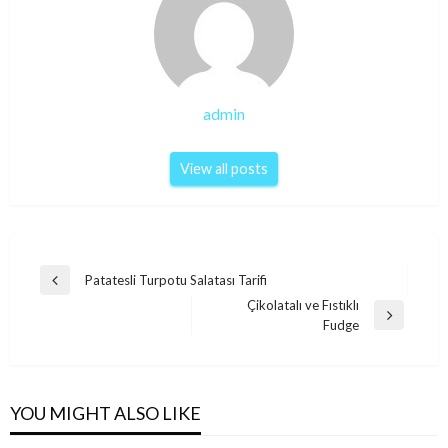
admin
View all posts
Post
Patatesli Turpotu Salatası Tarifi
Previous
navigation
Çikolatalı ve Fıstıklı
Post
Next
Fudge
Post
YOU MIGHT ALSO LIKE