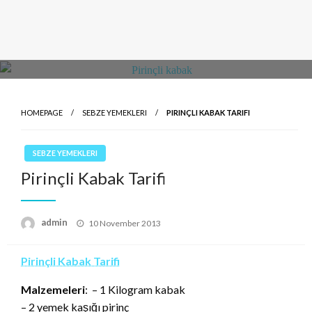
HOMEPAGE
SEBZE YEMEKLERI
PIRINÇLI KABAK TARIFI
SEBZE YEMEKLERI
Pirinçli Kabak Tarifi
Posted
admin
10 November 2013
on
Pirinçli Kabak Tarifi
Malzemeleri
: – 1 Kilogram kabak
– 2 yemek kaşığı pirinç