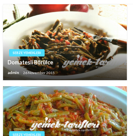
SEBZE YEMEKLERI
Domatesli Börülce
admin
26 November 2015
SEBZE YEMEKLERI