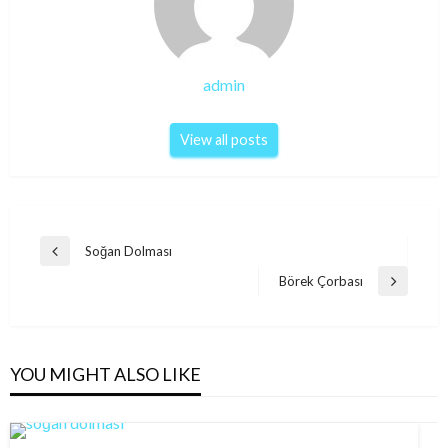
admin
View all posts
Post
Soğan Dolması
Previous
navigation
Post
Börek Çorbası
Next
Post
YOU MIGHT ALSO LIKE