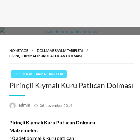
HOMEPAGE
DOLMA VE SARMA TARIFLERI
PIRINÇLI KIYMALI KURU PATLICAN DOLMASI
DOLMA VE SARMA TARIFLERI
Pirinçli Kıymalı Kuru Patlıcan Dolması
Posted
admin
06 November 2014
on
Pirinçli Kıymalı Kuru Patlıcan Dolması
Malzemeler:
10 adet dolmalık kuru patlıcan