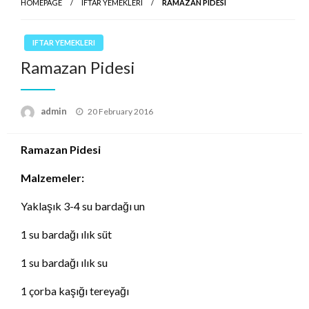
HOMEPAGE
IFTAR YEMEKLERI
RAMAZAN PIDESI
IFTAR YEMEKLERI
Ramazan Pidesi
Posted
admin
20 February 2016
on
Ramazan Pidesi
Malzemeler:
Yaklaşık 3-4 su bardağı un
1 su bardağı ılık süt
1 su bardağı ılık su
1 çorba kaşığı tereyağı