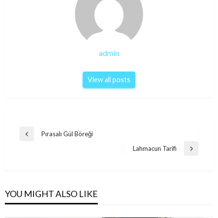
admin
View all posts
Post
Pırasalı Gül Böreği
Previous
navigation
Post
Lahmacun Tarifi
Next
Post
YOU MIGHT ALSO LIKE