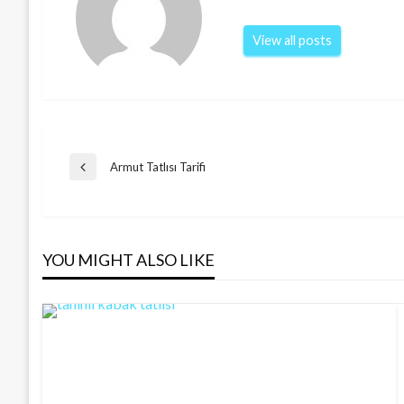
View all posts
Post
Armut Tatlısı Tarifi
Previous
Post
navigation
YOU MIGHT ALSO LIKE