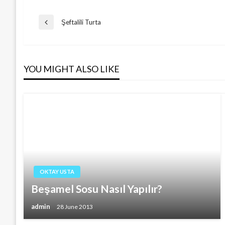
Post
Şeftalili Turta
Previous
Post
navigation
YOU MIGHT ALSO LIKE
OKTAY USTA
Beşamel Sosu Nasıl Yapılır?
admin
28 June 2013