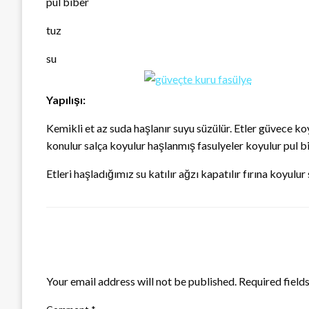
pul biber
tuz
su
Yapılışı:
Kemikli et az suda haşlanır suyu süzülür. Etler güvece koy
konulur salça koyulur haşlanmış fasulyeler koyulur pul bib
Etleri haşladığımız su katılır ağzı kapatılır fırına koyulur 
LEAVE A RESPONSE
Your email address will not be published.
Required field