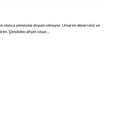
veçte olunca yemesine doyum olmuyor. Umarım denersiniz ve
ririm. Şimdiden afiyet olsun…