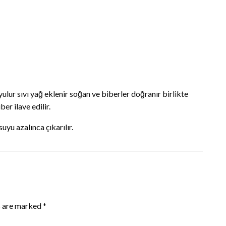
ulur sıvı yağ eklenir soğan ve biberler doğranır birlikte
er ilave edilir.
suyu azalınca çıkarılır.
s are marked
*