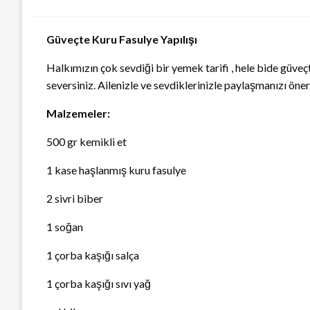
Güveçte Kuru Fasulye Yapılışı
Halkımızın çok sevdiği bir yemek tarifi , hele bide gü
seversiniz. Ailenizle ve sevdiklerinizle paylaşmanızı öne
Malzemeler:
500 gr kemikli et
1 kase haşlanmış kuru fasulye
2 sivri biber
1 soğan
1 çorba kaşığı salça
1 çorba kaşığı sıvı yağ