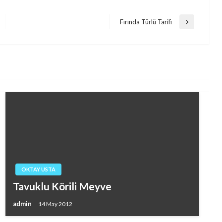
Fırında Türlü Tarifi
Next
Post
OKTAY USTA
Tavuklu Körili Meyve
admin
14 May 2012