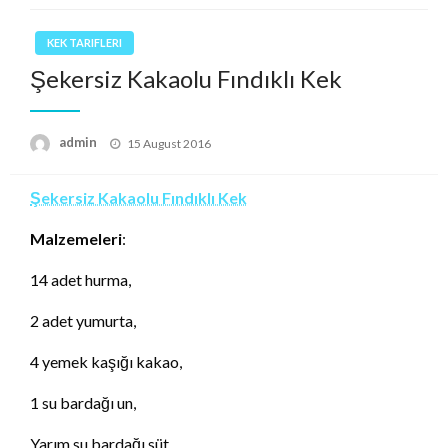
KEK TARIFLERI
Şekersiz Kakaolu Fındıklı Kek
Posted
admin
15 August 2016
on
Şekersiz Kakaolu Fındıklı Kek
Malzemeleri
:
14 adet hurma,
2 adet yumurta,
4 yemek kaşığı kakao,
1 su bardağı un,
Yarım su bardağı süt,