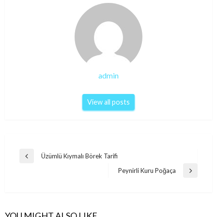
admin
View all posts
Post
Üzümlü Kıymalı Börek Tarifi
Previous
navigation
Post
Peynirli Kuru Poğaça
Next
Post
YOU MIGHT ALSO LIKE