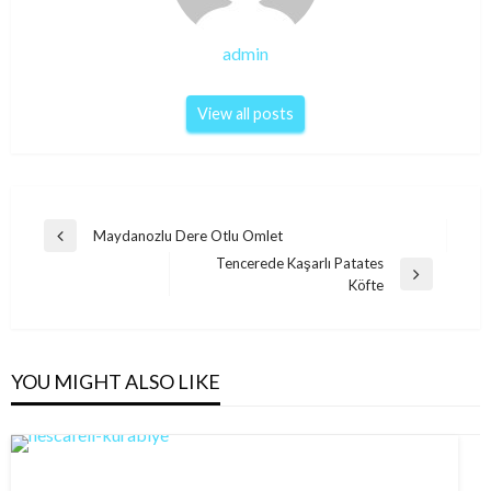
admin
View all posts
Post
Maydanozlu Dere Otlu Omlet
Previous
navigation
Tencerede Kaşarlı Patates
Post
Next
Köfte
Post
YOU MIGHT ALSO LIKE