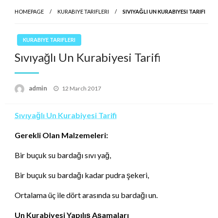
HOMEPAGE
KURABIYE TARIFLERI
SIVIYAĞLI UN KURABIYESI TARIFI
KURABIYE TARIFLERI
Sıvıyağlı Un Kurabiyesi Tarifi
Posted
admin
12 March 2017
on
Sıvıyağlı Un Kurabiyesi Tarifi
Gerekli Olan Malzemeleri:
Bir buçuk su bardağı sıvı yağ,
Bir buçuk su bardağı kadar pudra şekeri,
Ortalama üç ile dört arasında su bardağı un.
Un Kurabiyesi Yapılış Aşamaları