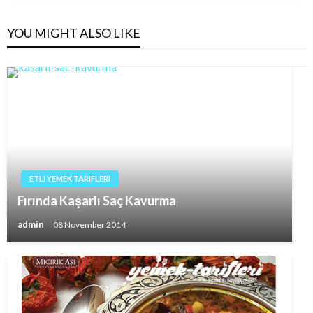
YOU MIGHT ALSO LIKE
ETLI YEMEK TARIFLERI
Fırında Kaşarlı Saç Kavurma
admin
08 November 2014