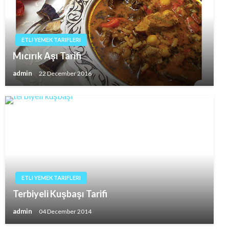
ETLI YEMEK TARIFLERI
Mıcırık Aşı Tarifi
admin
22 December 2016
ETLI YEMEK TARIFLERI
Terbiyeli Kuşbaşı Tarifi
admin
04 December 2014