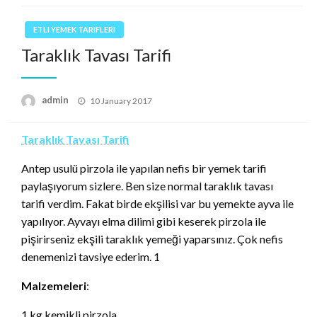
ETLI YEMEK TARIFLERI
Taraklık Tavası Tarifi
Posted
admin
10 January 2017
on
Taraklık Tavası Tarifi
Antep usulü pirzola ile yapılan nefis bir yemek tarifi
paylaşıyorum sizlere. Ben size normal taraklık tavası
tarifi verdim. Fakat birde ekşilisi var bu yemekte ayva ile
yapılıyor. Ayvayı elma dilimi gibi keserek pirzola ile
pişirirseniz ekşili taraklık yemeği yaparsınız. Çok nefis
denemenizi tavsiye ederim. 1
Malzemeleri
:
1 kg kemikli pirzola,