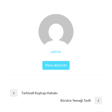
admin
View all posts
Post
Terbiyeli Kuşbaşı Kebabı
Previous
navigation
Post
Börülce Yemeği Tarifi
Next
Post