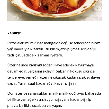
Yapılışı:
Pirzolaları mümkünse mangalda değilse tencerede bi­raz
yağ ilavesiyle kızartın. Bu işlem, etin pişmesi için değil
tadı için. Sadece kızarması yeterli.
Üzerine ince kıyılmış soğanı ilave ederek kavurmaya
devam edin. Salçasını ekleyin. Salçanın kokusu çıkın­ca
tencereye, yemeğin üzerine çıkacak kadar sıcak su ilavesi
yapın. Yarım saat kadar ağzı kapalı pişirin.
Domates ve sarımsakları minik minik doğrayıp baha­ratla
birlikte yemeğe katın. Et yumuşayana kadar pi­şirip
pilavla birlikte sıcak servis yapın.