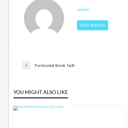
admin
View all posts
Post
Porsiyonluk Börek Tarifi
Previous
Post
navigation
YOU MIGHT ALSO LIKE