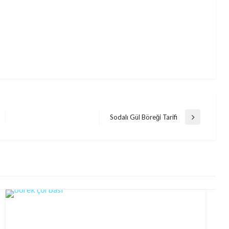
Sodalı Gül Böreği Tarifi
Next
Post