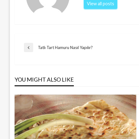
View all posts
Post
Tatlı Tart Hamuru Nasıl Yapılır?
Previous
Post
navigation
YOU MIGHT ALSO LIKE