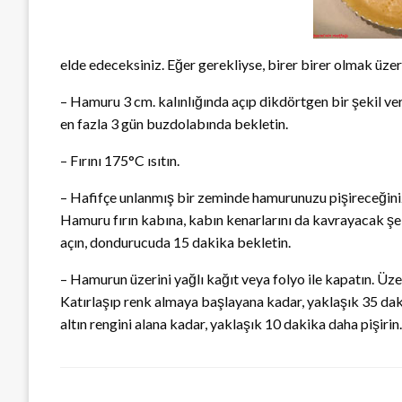
elde edeceksiniz. Eğer gerekliyse, birer birer olmak üzere
– Hamuru 3 cm. kalınlığında açıp dikdörtgen bir şekil veri
en fazla 3 gün buzdolabında bekletin.
– Fırını 175°C ısıtın.
– Hafifçe unlanmış bir zeminde hamurunuzu pişireceğiniz
Hamuru fırın kabına, kabın kenarlarını da kavrayacak şeki
açın, dondurucuda 15 dakika bekletin.
– Hamurun üzerini yağlı kağıt veya folyo ile kapatın. Üzer
Katırlaşıp renk almaya başlayana kadar, yaklaşık 35 dakika
altın rengini alana kadar, yaklaşık 10 dakika daha pişirin.