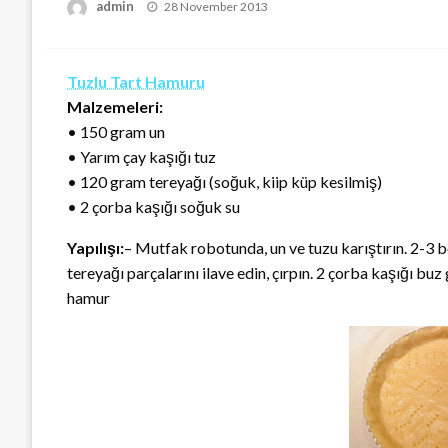
Posted
admin
28 November 2013
on
Tuzlu Tart Hamuru
Malzemeleri:
• 150 gram un
• Yarım çay kaşığı tuz
• 120 gram tereyağı (soğuk, kiip küp kesilmiş)
• 2 çorba kaşığı soğuk su
Yapılışı:
– Mutfak robotunda, un ve tuzu karıştırın. 2-3 
tereyağı parçalarını ilave edin, çırpın. 2 çorba kaşığı buz
hamur