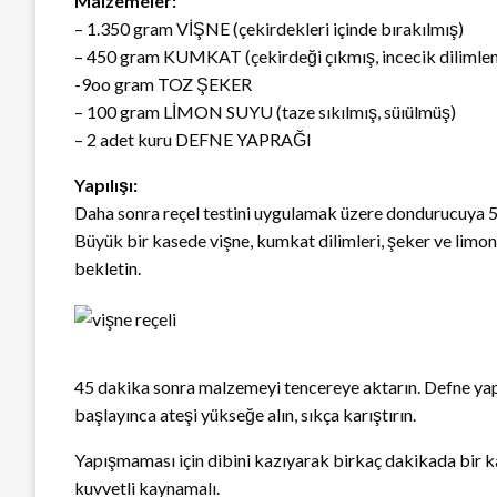
Malzemeler:
– 1.350 gram VİŞNE (çekirdekleri içinde bırakılmış)
– 450 gram KUMKAT (çekirdeği çıkmış, incecik dilimle
-9oo gram TOZ ŞEKER
– 100 gram LİMON SUYU (taze sıkılmış, süıülmüş)
– 2 adet kuru DEFNE YAPRAĞI
Yapılışı:
Daha sonra reçel testini uygulamak üzere dondurucuya 5
Büyük bir kasede vişne, kumkat dilimleri, şeker ve limon 
bekletin.
45 dakika sonra malzemeyi tencereye aktarın. Defne yapr
başlayınca ateşi yükseğe alın, sıkça karıştırın.
Yapışmaması için dibini kazıyarak birkaç dakikada bir ka
kuvvetli kaynamalı.