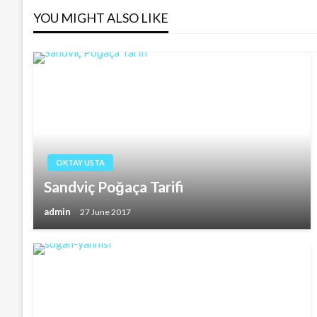
navigation
YOU MIGHT ALSO LIKE
OKTAY USTA
Sandviç Poğaça Tarifi
admin
27 June 2017