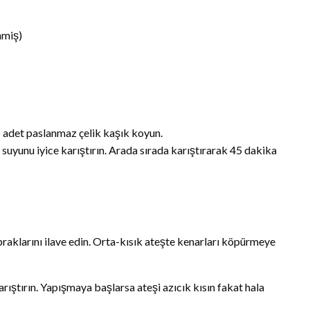
nmiş)
 adet paslanmaz çelik kaşık koyun.
suyunu iyice karıştırın. Arada sırada karıştırarak 45 dakika
aklarını ilave edin. Orta-kısık ateşte kenarları köpürmeye
rıştırın. Yapışmaya başlarsa ateşi azıcık kısın fakat hala