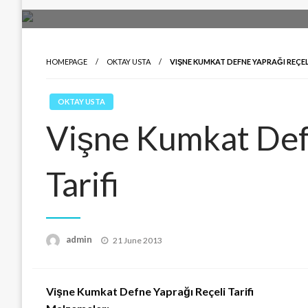
HOMEPAGE
OKTAY USTA
VIŞNE KUMKAT DEFNE YAPRAĞI REÇELI
OKTAY USTA
Vişne Kumkat Def
Tarifi
Posted
admin
21 June 2013
on
Vişne Kumkat Defne Yaprağı Reçeli Tarifi