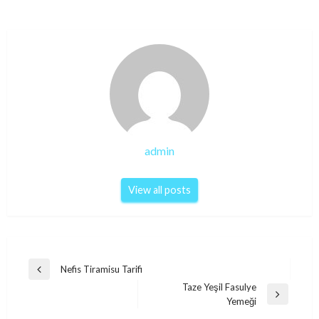
admin
View all posts
Post
Nefis Tiramisu Tarifi
Previous
navigation
Taze Yeşil Fasulye
Post
Next
Yemeği
Post