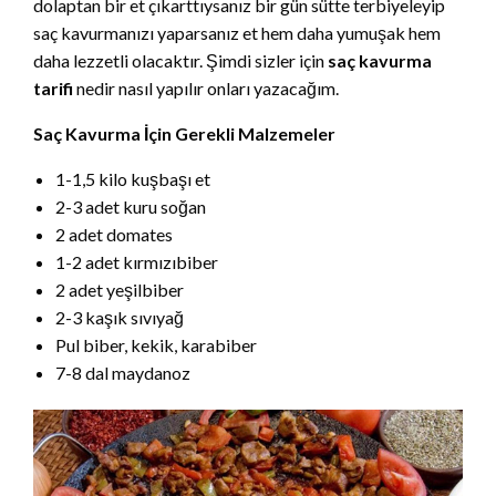
dolaptan bir et çıkarttıysanız bir gün sütte terbiyeleyip
saç kavurmanızı yaparsanız et hem daha yumuşak hem
daha lezzetli olacaktır. Şimdi sizler için
saç kavurma
tarifi
nedir nasıl yapılır onları yazacağım.
Saç Kavurma İçin Gerekli Malzemeler
1-1,5 kilo kuşbaşı et
2-3 adet kuru soğan
2 adet domates
1-2 adet kırmızıbiber
2 adet yeşilbiber
2-3 kaşık sıvıyağ
Pul biber, kekik, karabiber
7-8 dal maydanoz