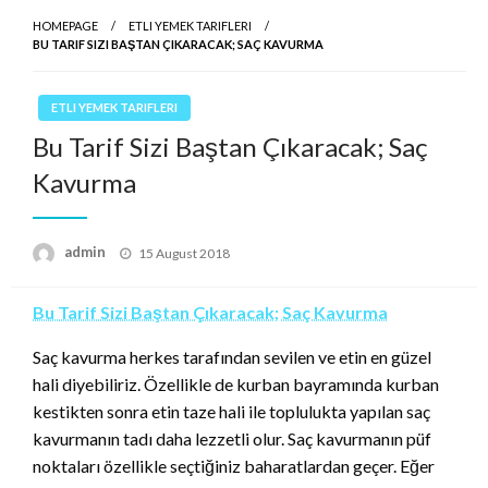
HOMEPAGE
ETLI YEMEK TARIFLERI
BU TARIF SIZI BAŞTAN ÇIKARACAK; SAÇ KAVURMA
ETLI YEMEK TARIFLERI
Bu Tarif Sizi Baştan Çıkaracak; Saç
Kavurma
Posted
admin
15 August 2018
on
Bu Tarif Sizi Baştan Çıkaracak; Saç Kavurma
Saç kavurma herkes tarafından sevilen ve etin en güzel
hali diyebiliriz. Özellikle de kurban bayramında kurban
kestikten sonra etin taze hali ile toplulukta yapılan saç
kavurmanın tadı daha lezzetli olur. Saç kavurmanın püf
noktaları özellikle seçtiğiniz baharatlardan geçer. Eğer