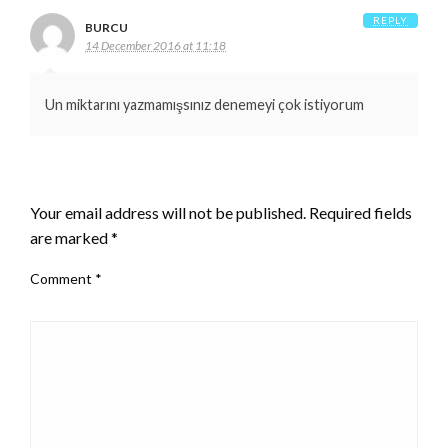
REPLY
BURCU
14 December 2016 at 11:18
Un miktarını yazmamışsınız denemeyi çok istiyorum
LEAVE A RESPONSE
Your email address will not be published.
Required fields
are marked
*
Comment
*