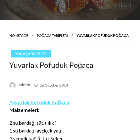
HOMEPAGE
POĞAÇA TARIFLERI
YUVARLAK POFUDUK POĞAÇA
POĞAÇA TARIFLERI
Yuvarlak Pofuduk Poğaça
Posted
admin
26 October 2014
on
Yuvarlak Pofuduk Poğaça
Malzemeleri:
2 su bardağı süt, ( ılık )
1 su bardağı ayçiçek yağı,
3 yemek kaşığı toz şeker,