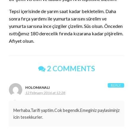
Tepsi içerisinde de yarım saat kadar bekletelim. Daha
sonra fırça yardımı ile yumurta sarısını sürelim ve
yumurta sarısına ince çizgiler çizelim. Süs olsun. Önceden
ısıttığımız 180 derecelik fırında kızarana kadar pişirelim.
Afiyet olsun.
2 COMMENTS
REPLY
HOLOMANALI
12 February 2016 at 12:28
Merhaba.Tarifi yaptim.Cok begendk.Emeginiz paylasiminjz
icin tesekkurler.