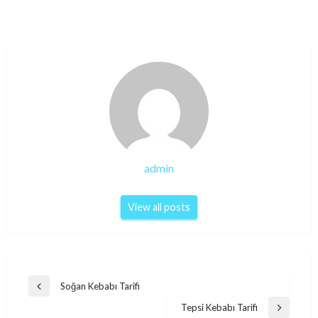
admin
View all posts
Post
Soğan Kebabı Tarifi
Previous
navigation
Post
Tepsi Kebabı Tarifi
Next