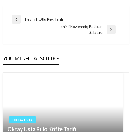
Post
Peynirli Otlu Kek Tarifi
Previous
navigation
Tahinli Közlenmiş Patlıcan
Post
Next
Salatası
Post
YOU MIGHT ALSO LIKE
OKTAY USTA
Oktay Usta Rulo Köfte Tarifi