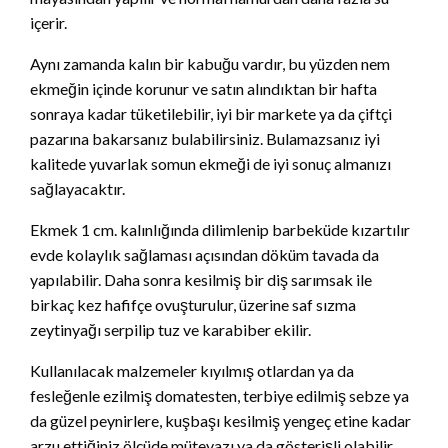
içerir.
Aynı zamanda kalın bir kabuğu vardır, bu yüzden nem
ekmeğin içinde korunur ve satın alındıktan bir hafta
sonraya kadar tüketilebilir, iyi bir markete ya da çiftçi
pazarına bakarsanız bulabilirsiniz. Bulamazsanız iyi
kalitede yuvarlak somun ekmeği de iyi sonuç almanızı
sağlayacaktır.
Ekmek 1 cm. kalınlığında dilimlenip barbeküde kızartılır
evde kolaylık sağlaması açısından döküm tavada da
yapılabilir. Daha sonra kesilmiş bir diş sarımsak ile
birkaç kez hafifçe ovuşturulur, üzerine saf sızma
zeytinyağı serpilip tuz ve karabiber ekilir.
Kullanılacak malzemeler kıyılmış otlardan ya da
fesleğenle ezilmiş domatesten, terbiye edilmiş sebze ya
da güzel peynirlere, kuşbaşı kesilmiş yengeç etine kadar
arzu ettiğiniz ölçüde mütevazı ya da gösterişli olabilir.