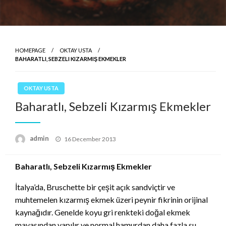
HOMEPAGE
OKTAY USTA
BAHARATLI, SEBZELI KIZARMIŞ EKMEKLER
OKTAY USTA
Baharatlı, Sebzeli Kızarmış Ekmekler
Posted
admin
16 December 2013
on
Baharatlı, Sebzeli Kızarmış Ekmekler
İtalya’da, Bruschette bir çeşit açık sandviçtir ve
muhtemelen kızarmış ekmek üzeri peynir fikrinin orijinal
kaynağıdır. Genelde koyu gri renkteki doğal ekmek
mayasından yapılır ve normal hamurdan daha fazla su