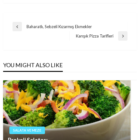
Post
Baharatlı, Sebzeli Kızarmış Ekmekler
Previous
navigation
Post
Karışık Pizza Tarifleri
Next
Post
YOU MIGHT ALSO LIKE
SALATA VE MEZE
Brokoli Salatası