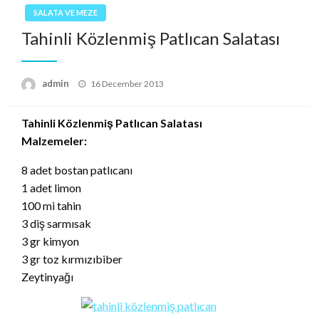
SALATA VE MEZE
Tahinli Közlenmiş Patlıcan Salatası
Posted
admin
16 December 2013
on
Tahinli Közlenmiş Patlıcan Salatası
Malzemeler:
8 adet bostan patlıcanı
1 adet limon
100 mi tahin
3 diş sarmısak
3 gr kimyon
3 gr toz kırmızıbiber
Zeytinyağı