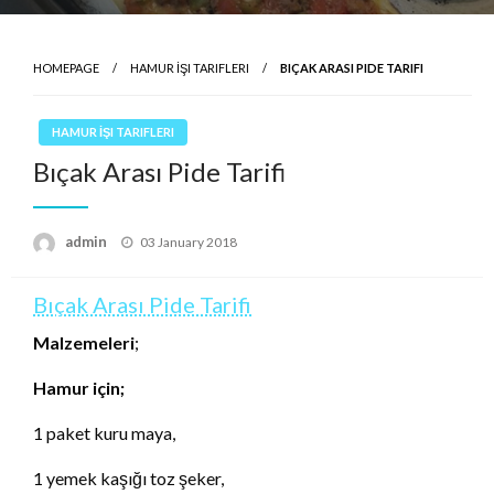
HOMEPAGE
HAMUR İŞI TARIFLERI
BIÇAK ARASI PIDE TARIFI
HAMUR İŞI TARIFLERI
Bıçak Arası Pide Tarifi
Posted
admin
03 January 2018
on
Bıçak Arası Pide Tarifi
Malzemeleri
;
Hamur için;
1 paket kuru maya,
1 yemek kaşığı toz şeker,