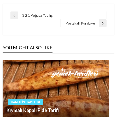
Post
3 2 1 Poğaça Yapılışı
Previous
navigation
Post
Portakallı Kurabiye
Next
Post
YOU MIGHT ALSO LIKE
HAMUR İŞI TARIFLERI
Kıymalı Kapalı Pide Tarifi