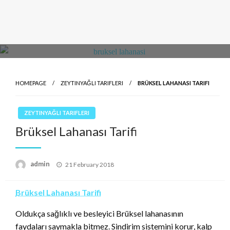
HOMEPAGE
ZEYTINYAĞLI TARIFLERI
BRÜKSEL LAHANASI TARIFI
ZEYTINYAĞLI TARIFLERI
Brüksel Lahanası Tarifi
Posted
admin
21 February 2018
on
Brüksel Lahanası Tarifi
Oldukça sağlıklı ve besleyici Brüksel lahanasının
faydaları saymakla bitmez. Sindirim sistemini korur, kalp