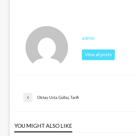
admin
View all posts
Post
Oktay Usta Güllaç Tarifi
Previous
Post
navigation
YOU MIGHT ALSO LIKE