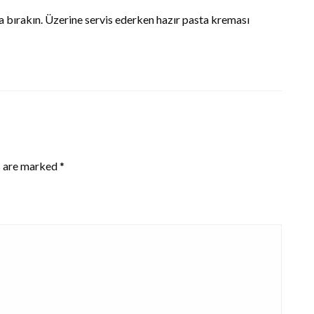
ya bırakın. Üzerine servis ederken hazır pasta kreması
s are marked
*