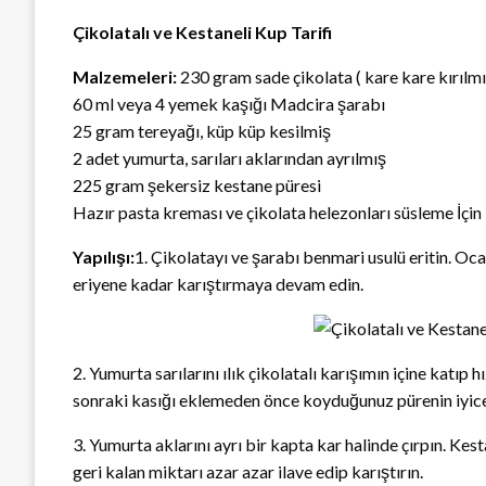
Çikolatalı ve Kestaneli Kup Tarifi
Malzemeleri:
230 gram sade çikolata ( kare kare kırılmı
60 ml veya 4 yemek kaşığı Madcira şarabı
25 gram tereyağı, küp küp kesilmiş
2 adet yumurta, sarıları aklarından ayrılmış
225 gram şekersiz kestane püresi
Hazır pasta kreması ve çikolata helezonları süsleme İçin
Yapılışı:
1. Çikolatayı ve şarabı benmari usulü eritin. Oca
eriyene kadar karıştırmaya devam edin.
2. Yumurta sarılarını ılık çikolatalı karışımın içine katıp 
sonraki kasığı eklemeden önce koyduğunuz pürenin iyice 
3. Yumurta aklarını ayrı bir kapta kar halinde çırpın. Kest
geri kalan miktarı azar azar ilave edip karıştırın.