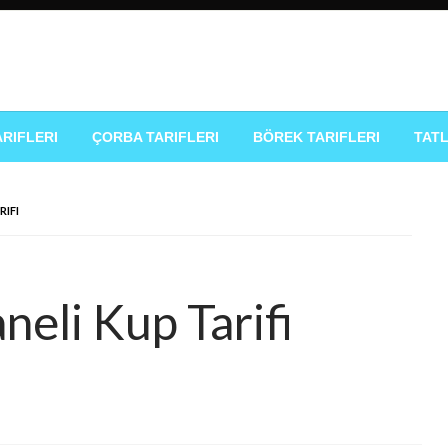
k Tarifleri
ARIFLERI
ÇORBA TARIFLERI
BÖREK TARIFLERI
TATL
RIFI
neli Kup Tarifi