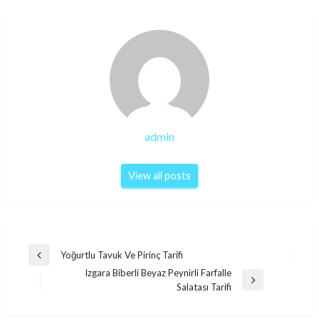
admin
View all posts
Post
Yoğurtlu Tavuk Ve Pirinç Tarifi
Previous
navigation
Izgara Biberli Beyaz Peynirli Farfalle
Post
Next
Salatası Tarifi
Post