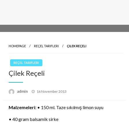
HOMEPAGE
REÇEL TARIFLERI
ÇILEK REÇELI
REÇEL TARIFLERI
Çilek Reçeli
Posted
admin
16 November 2013
on
Malzemeleri:
• 150 ml. Taze sıkılmış limon suyu
• 40 gram balsamik sirke