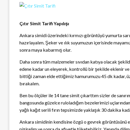
Çıtır Simit Tarifi Yapılışı
Ankara simidi üzerindeki kırmızı görüntüyü yumurta sar
hazırlayalım. Şeker ve ılık suyumuzun içerisinde mayamı
sonra maya kabarmış olur.
Daha sonra tüm malzemeler sıvıdan katıya olacak şekild
edene kadar un eleyerek, kontrollü bir şekilde eklenir
bittiği zaman elde ettiğimiz hamurumuzu 45 dk kadar, üz
bırakalım.
Ben bu ölçüler ile 14 tane simit çıkarttım sizler de sanır
bangosunda güzelce ruloladığım bezelerimizi uçlarından
yağlı kağıt serili fırın tepsimizde yaklaşık 30 dakika ka
Ankara simidinin kendisine özgü o gevrek görüntüsünü el
pişirelim ve sonra da afiyetle tüketebiliriz. Yanında dil