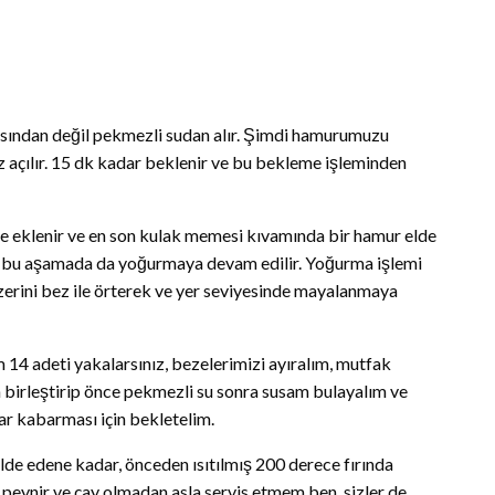
ısından değil pekmezli sudan alır. Şimdi hamurumuzu
z açılır. 15 dk kadar beklenir ve bu bekleme işleminden
e eklenir ve en son kulak memesi kıvamında bir hamur elde
 ve bu aşamada da yoğurmaya devam edilir. Yoğurma işlemi
erini bez ile örterek ve yer seviyesinde mayalanmaya
ım 14 adeti yakalarsınız, bezelerimizi ayıralım, mutfak
 birleştirip önce pekmezli su sonra susam bulayalım ve
dar kabarması için bekletelim.
de edene kadar, önceden ısıtılmış 200 derece fırında
im peynir ve çay olmadan asla servis etmem ben, sizler de