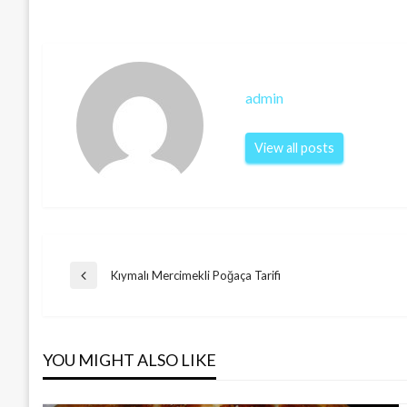
admin
View all posts
Post
Kıymalı Mercimekli Poğaça Tarifi
Previous
Post
navigation
YOU MIGHT ALSO LIKE