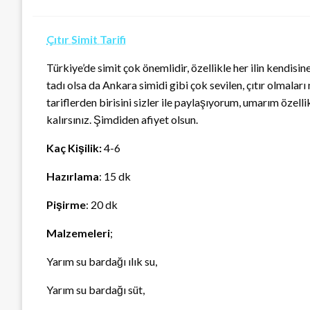
Çıtır Simit Tarifi
Türkiye’de simit çok önemlidir, özellikle her ilin kendisine
tadı olsa da Ankara simidi gibi çok sevilen, çıtır olmaları n
tariflerden birisini sizler ile paylaşıyorum, umarım öze
kalırsınız. Şimdiden afiyet olsun.
Kaç Kişilik:
4-6
Hazırlama
: 15 dk
Pişirme
: 20 dk
Malzemeleri
;
Yarım su bardağı ılık su,
Yarım su bardağı süt,