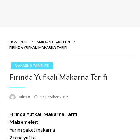
HOMEPAGE
MAKARNA TARIFLERI
FIRINDA YUFKALI MAKARNA TARIFI
MAKARNA TARIFLERI
Fırında Yufkalı Makarna Tarifi
Posted
admin
18 October 2012
on
Fırında Yufkalı Makarna Tarifi
Malzemeler:
Yarım paket makarna
2 tane yufka