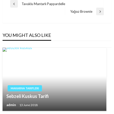
Post
Tavuklu Mantarlı Pappardelle
Previous
navigation
Post
Yağsız Brownie
Next
Post
YOU MIGHT ALSO LIKE
MAKARNA TARIFLERI
Sebzeli Kuskus Tarifi
admin
13 June 2018