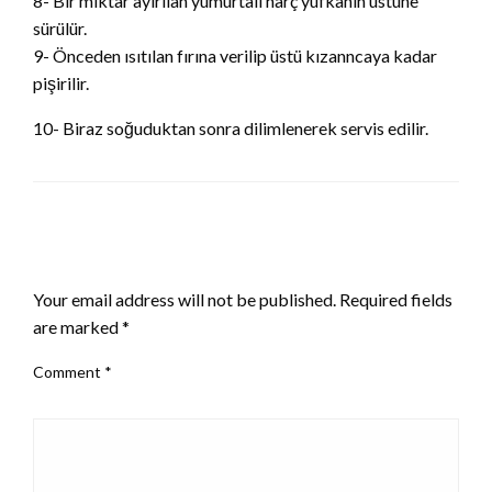
8- Bir miktar ayırılan yumurtalı harç yufkanın üstüne
sürülür.
9- Önceden ısıtılan fırına verilip üstü kızanncaya kadar
pişirilir.
10- Biraz soğuduktan sonra dilimlenerek servis edilir.
LEAVE A RESPONSE
Your email address will not be published.
Required fields
are marked
*
Comment
*