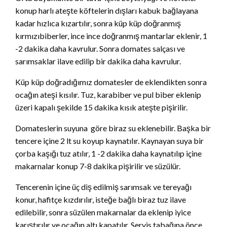
konup harlı ateşte köftelerin dışları kabuk bağlayana
kadar hızlıca kızartılır, sonra küp küp doğranmış
kırmızıbiberler, ince ince doğranmış mantarlar eklenir, 1
-2 dakika daha kavrulur. Sonra domates salçası ve
sarımsaklar ilave edilip bir dakika daha kavrulur.
Küp küp doğradığımız domatesler de eklendikten sonra
ocağın ateşi kısılır. Tuz, karabiber ve pul biber eklenip
üzeri kapalı şekilde 15 dakika kısık ateşte pişirilir.
Domateslerin suyuna göre biraz su eklenebilir. Başka bir
tencere içine 2 lt su koyup kaynatılır. Kaynayan suya bir
çorba kaşığı tuz atılır, 1 -2 dakika daha kaynatılıp içine
makarnalar konup 7-8 dakika pişirilir ve süzülür.
Tencerenin içine üç diş edilmiş sarımsak ve tereyağı
konur, hafitçe kızdırılır, isteğe bağlı biraz tuz ilave
edilebilir, sonra süzülen makarnalar da eklenip iyice
karıştırılır ve ocağın altı kapatılır. Servis tabağına önce