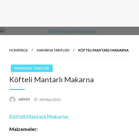
HOMEPAGE
MAKARNA TARIFLERI
KÖFTELI MANTARLI MAKARNA
MAKARNA TARIFLERI
Köfteli Mantarlı Makarna
Posted
admin
06 May 2015
on
Köfteli Mantarlı Makarna
Malzemeler: