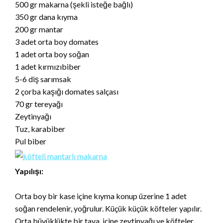
500 gr makarna (şekli isteğe bağlı)
350 gr dana kıyma
200 gr mantar
3 adet orta boy domates
1 adet orta boy soğan
1 adet kırmızıbiber
5-6 diş sarımsak
2 çorba kaşığı domates salçası
70 gr tereyağı
Zeytinyağı
Tuz, karabiber
Pul biber
Yapılışı:
Orta boy bir kase içine kıyma konup üzerine 1 adet
soğan rendelenir, yoğrulur. Küçük küçük köfteler yapılır.
Orta büyüklükte bir tava içine zeytinyağı ve köfteler