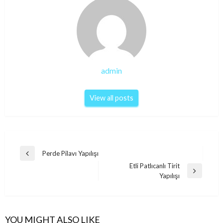
admin
View all posts
Post
Perde Pilavı Yapılışı
Previous
navigation
Etli Patlıcanlı Tirit
Post
Next
Yapılışı
Post
YOU MIGHT ALSO LIKE