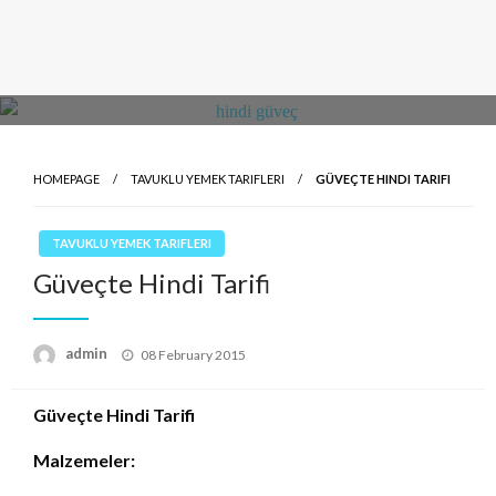
HOMEPAGE
TAVUKLU YEMEK TARIFLERI
GÜVEÇTE HINDI TARIFI
TAVUKLU YEMEK TARIFLERI
Güveçte Hindi Tarifi
Posted
admin
08 February 2015
on
Güveçte Hindi Tarifi
Malzemeler: