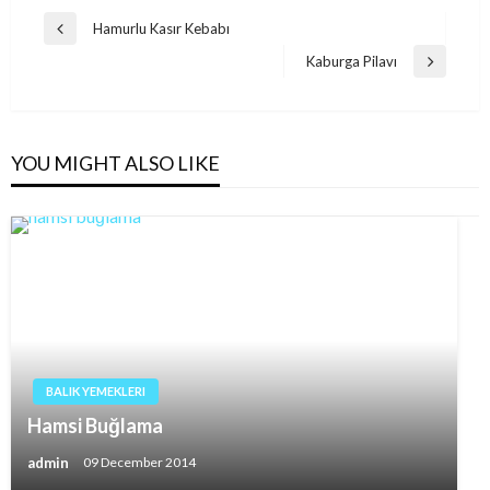
Post
Hamurlu Kasır Kebabı
Previous
navigation
Post
Kaburga Pilavı
Next
Post
YOU MIGHT ALSO LIKE
BALIK YEMEKLERI
Hamsi Buğlama
admin
09 December 2014