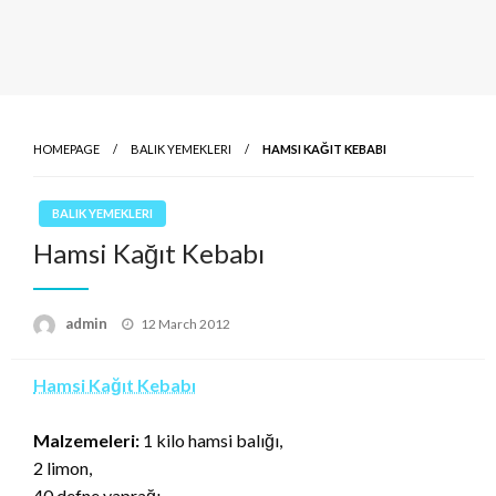
HOMEPAGE
BALIK YEMEKLERI
HAMSI KAĞIT KEBABI
BALIK YEMEKLERI
Hamsi Kağıt Kebabı
Posted
admin
12 March 2012
on
Hamsi Kağıt Kebabı
Malzemeleri:
1 kilo hamsi balığı,
2 limon,
40 defne yaprağı,