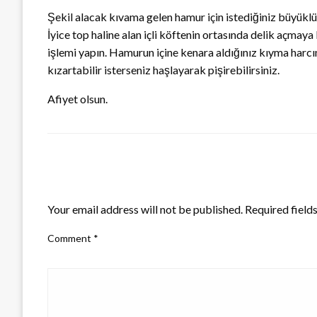
Şekil alacak kıvama gelen hamur için istediğiniz büyüklük
İyice top haline alan içli köftenin ortasında delik açmaya
işlemi yapın. Hamurun içine kenara aldığınız kıyma harc
kızartabilir isterseniz haşlayarak pişirebilirsiniz.
Afiyet olsun.
LEAVE A RESPONSE
Your email address will not be published.
Required field
Comment
*