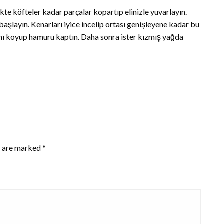
te köfteler kadar parçalar kopartıp elinizle yuvarlayın.
 başlayın. Kenarları iyice incelip ortası genişleyene kadar bu
ını koyup hamuru kaptın. Daha sonra ister kızmış yağda
s are marked
*