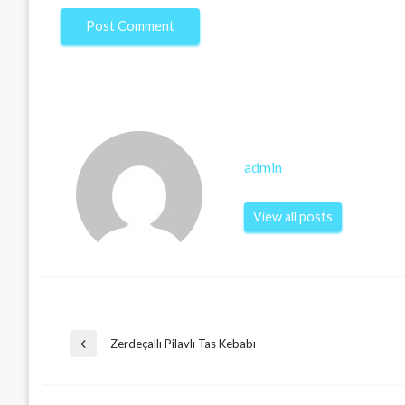
admin
View all posts
Post
Zerdeçallı Pilavlı Tas Kebabı
Previous
Post