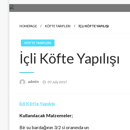
HOMEPAGE
KÖFTE TARIFLERI
İÇLI KÖFTE YAPILIŞI
KÖFTE TARIFLERI
İçli Köfte Yapılışı
Posted
admin
07 July 2017
on
İçli Köfte Yapılışı
Kullanılacak Malzemeler;
Bir su bardağının 3/2 si oranında un