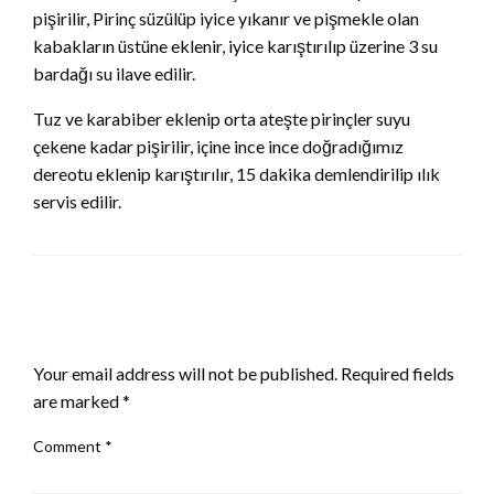
pişirilir, Pirinç süzülüp iyice yıkanır ve pişmekle olan
kabakların üstüne eklenir, iyice karıştırılıp üzerine 3 su
bardağı su ilave edilir.
Tuz ve karabiber eklenip orta ateşte pirinçler suyu
çekene kadar pişirilir, içine ince ince doğradığımız
dereotu eklenip karıştırılır, 15 dakika demlendirilip ılık
servis edilir.
LEAVE A RESPONSE
Your email address will not be published.
Required fields
are marked
*
Comment
*