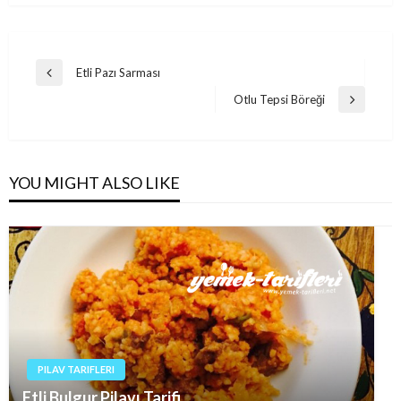
Post
Etli Pazı Sarması
Previous
navigation
Post
Otlu Tepsi Böreği
Next
Post
YOU MIGHT ALSO LIKE
PILAV TARIFLERI
Etli Bulgur Pilavı Tarifi