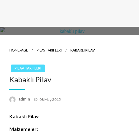
HOMEPAGE
PILAV TARIFLERI
KABAKLI PILAV
PILAV TARIFLERI
Kabaklı Pilav
Posted
admin
08 May 2015
on
Kabaklı Pilav
Malzemeler: