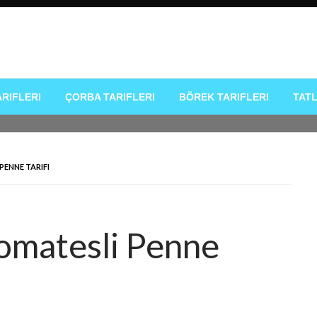
k Tarifleri
ARIFLERI
ÇORBA TARIFLERI
BÖREK TARIFLERI
TATL
PENNE TARIFI
Domatesli Penne