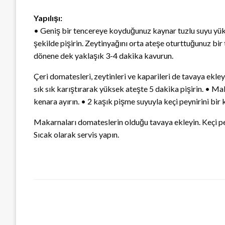
Yapılışı:
• Geniş bir tencereye koyduğunuz kaynar tuzlu suyu yüks
şekilde pişirin. Zeytinyağını orta ateşe oturttuğunuz bir 
dönene dek yaklaşık 3-4 dakika kavurun.
Çeri domatesleri, zeytinleri ve kaparileri de tavaya ekle
sık sık karıştırarak yüksek ateşte 5 dakika pişirin. • 
kenara ayırın. • 2 kaşık pişme suyuyla keçi peynirini bir k
Makarnaları domateslerin olduğu tavaya ekleyin. Keçi peyn
Sıcak olarak servis yapın.
LEAVE A RESPONSE