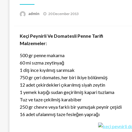
Posted
admin
20 December 2013
on
Keçi Peynirli Ve Domatesli Penne Tarifi
Malzemeler:
500 gr penne makarna
60 mi sızma zeytinyağ
1 diş ince kıyılmış sarımsak
750 gr çeri domates, her biri ikiye bölünmüş
12 adet çekirdekleri çıkarılmış siyah zeytin
1 yemek kaşığı sudan geçirilmiş kapari tuzlama
Tuz ve taze çekilmiş karabiber
250 gr chevre veya farklı bir yumuşak peynir çeşidi
16 adet ufalanmış taze fesleğen yaprağı