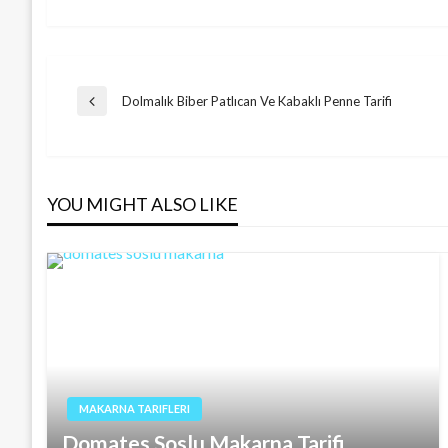
Post
Dolmalık Biber Patlıcan Ve Kabaklı Penne Tarifi
Previous
Post
navigation
YOU MIGHT ALSO LIKE
MAKARNA TARIFLERI
Domates Soslu Makarna Tarifi