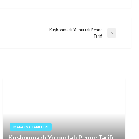
Kuşkonmazlı Yumurtalı Penne
Next
Tarifi
Post
MAKARNA TARIFLERI
Kuşkonmazlı Yumurtalı Penne Tarifi