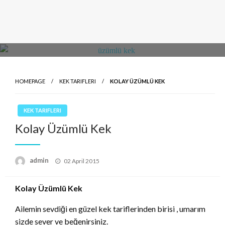
HOMEPAGE
KEK TARIFLERI
KOLAY ÜZÜMLÜ KEK
KEK TARIFLERI
Kolay Üzümlü Kek
Posted
admin
02 April 2015
on
Kolay Üzümlü Kek
Ailemin sevdiği en güzel kek tariflerinden birisi , umarım
sizde sever ve beğenirsiniz.