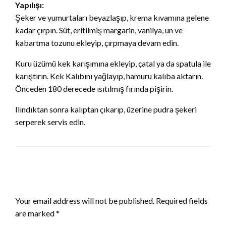
Yapılışı:
Şeker ve yumurtaları beyazlaşıp, krema kıvamına gelene
kadar çırpın. Süt, eritilmiş margarin, vanilya, un ve
kabartma tozunu ekleyip, çırpmaya devam edin.
Kuru üzümü kek karışımına ekleyip, çatal ya da spatula ile
karıştırın. Kek Kalıbını yağlayıp, hamuru kalıba aktarın.
Önceden 180 derecede ısıtılmış fırında pişirin.
Ilındıktan sonra kalıptan çıkarıp, üzerine pudra şekeri
serperek servis edin.
LEAVE A RESPONSE
Your email address will not be published.
Required fields
are marked
*