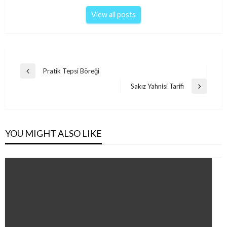
View all posts
Post
Pratik Tepsi Böreği
Previous
navigation
Post
Sakız Yahnisi Tarifi
Next
Post
YOU MIGHT ALSO LIKE