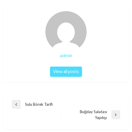
admin
View all posts
Post
Sulu Börek Tarifi
Previous
navigation
Buğday Salatası
Post
Next
Yapılışı
Post