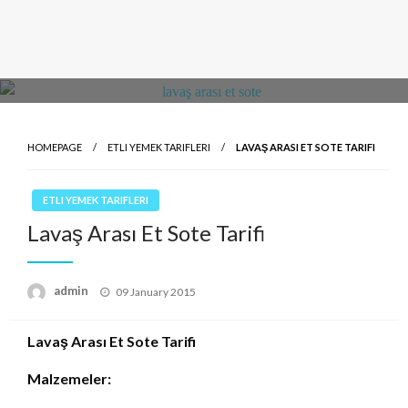
HOMEPAGE
ETLI YEMEK TARIFLERI
LAVAŞ ARASI ET SOTE TARIFI
ETLI YEMEK TARIFLERI
Lavaş Arası Et Sote Tarifi
Posted
admin
09 January 2015
on
Lavaş Arası Et Sote Tarifi
Malzemeler: