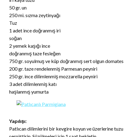
50 gr. un
250 mi. sızma zeytinyağı
Tuz
1 adet ince doğranmış iri
soğan
2 yemek kaşığı ince
doğranmış taze fesleğen
750 gr. soyulmuş ve küp doğranmış sert olgun domates
200 gr. taze rendelenmiş Parmesan peyniri
250 gr. ince dilimlenmiş mozzarella peyniri
3 adet dilimlenmiş katı
haşlanmış yumurta
Yapılışı:
Patlıcan dilimlerini bir kevgire koyun ve üzerlerine tuzu
serpiştirin. Süzülmeleri için 1 saat bekletin.