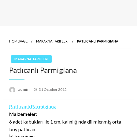
HOMEPAGE
MAKARNA TARIFLERI
PATLICANLI PARMIGIANA
MAKARNA TARIFLERI
Patlıcanlı Parmigiana
Posted
admin
31 October 2012
on
Patlıcanlı Parmigiana
Malzemeler:
6 adet kabukları ile 1 cm. kalınlığında dilimlenmiş orta
boy patlıcan
İri kaya tuzu