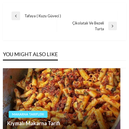
Post
Tafaya ( Kuzu Güveci )
Previous
navigation
Çikolatalı Ve Bezeli
Post
Next
Turta
Post
YOU MIGHT ALSO LIKE
MAKARNA TARIFLERI
Kıymalı Makarna Tarifi