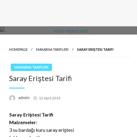
HOMEPAGE
MAKARNA TARIFLERI
SARAY ERIŞTESI TARIFI
MAKARNA TARIFLERI
Saray Eriştesi Tarifi
Posted
admin
12 April 2013
on
Saray Eriştesi Tarifi
Malzemeler:
3 su bardağı kuru saray eriştesi