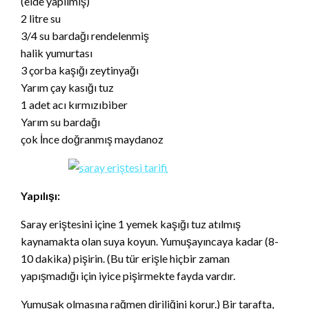
(elde yapılmış)
2 litre su
3/4 su bardağı rendelenmiş
halik yumurtası
3 çorba kaşığı zeytinyağı
Yarım çay kasığı tuz
1 adet acı kırmızıbiber
Yarım su bardağı
çok İnce doğranmış maydanoz
Yapılışı:
Saray eriştesini içine 1 yemek kaşığı tuz atılmış
kaynamakta olan suya koyun. Yumuşayıncaya kadar (8-
10 dakika) pişirin. (Bu tür erişle hiçbir zaman
yapışmadığı için iyice pişirmekte fayda vardır.
Yumuşak olmasına rağmen diriliğini korur.) Bir tarafta,