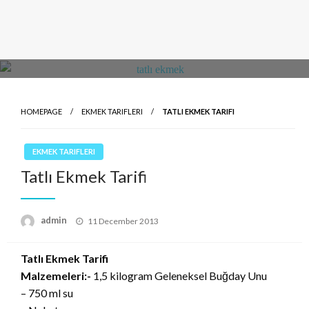
HOMEPAGE
EKMEK TARIFLERI
TATLI EKMEK TARIFI
EKMEK TARIFLERI
Tatlı Ekmek Tarifi
Posted
admin
11 December 2013
on
Tatlı Ekmek Tarifi
Malzemeleri:-
1,5 kilogram Geleneksel Buğday Unu
– 750 ml su