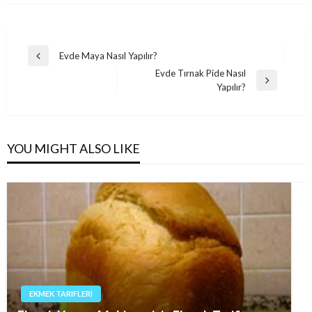
Post
Evde Maya Nasıl Yapılır?
Previous
navigation
Evde Tırnak Pide Nasıl
Post
Next
Yapılır?
Post
YOU MIGHT ALSO LIKE
EKMEK TARIFLERI