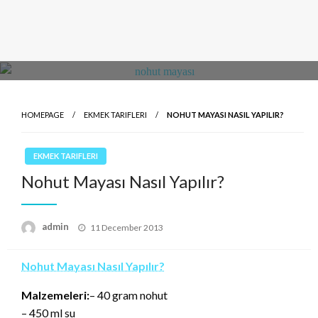
HOMEPAGE
EKMEK TARIFLERI
NOHUT MAYASI NASIL YAPILIR?
EKMEK TARIFLERI
Nohut Mayası Nasıl Yapılır?
Posted
admin
11 December 2013
on
Nohut Mayası Nasıl Yapılır?
Malzemeleri:
– 40 gram nohut
– 450 ml su