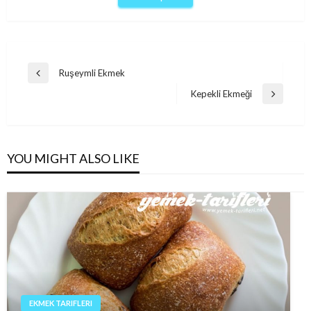
Post
Ruşeymli Ekmek
Previous
navigation
Post
Kepekli Ekmeği
Next
Post
YOU MIGHT ALSO LIKE
EKMEK TARIFLERI