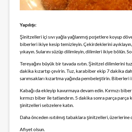
Yapılışı
:
Şinitzelleri içi sıvı yağla yağlanmış poşetlere koyup döve
biberleri ikiye kesip temizleyin. Çekirdeklerini ayıklayı
yıkayın. Sularını süzüp dilimleyin, dilimleri ikiye bölün. 
Tereyağını büyük bir tavada ısıtın. Şinitzel dilimlerini t
dakika kızartıp çevirin. Tuz, karabiber ekip 7 dakika dah
sarımsakları kızartma yağında pembeleştirin. Biberleri il
Kabağı da ekleyip kavurmaya devam edin. Kırmızı biberi 
kırmızı biber ile tatlandırın. 5 dakika sonra parça parça
şinitzelleri sebzelere katın.
Daha önceden ısıtılmış tabaklara şinitzelleri, üzerlerine
Afiyet olsun.