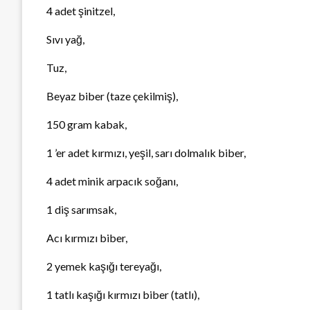
4 adet şinitzel,
Sıvı yağ,
Tuz,
Beyaz biber (taze çekilmiş),
150 gram kabak,
1 ’er adet kırmızı, yeşil, sarı dolmalık biber,
4 adet minik arpacık soğanı,
1 diş sarımsak,
Acı kırmızı biber,
2 yemek kaşığı tereyağı,
1 tatlı kaşığı kırmızı biber (tatlı),