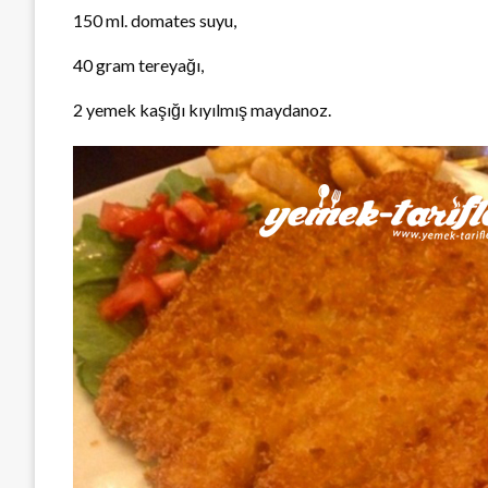
150 ml. domates suyu,
40 gram tereyağı,
2 yemek kaşığı kıyılmış maydanoz.