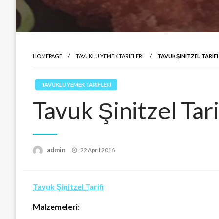
HOMEPAGE
TAVUKLU YEMEK TARIFLERI
TAVUK ŞINITZEL TARIFI
TAVUKLU YEMEK TARIFLERI
Tavuk Şinitzel Tari
Posted
admin
22 April 2016
on
Tavuk Şinitzel Tarifi
Malzemeleri
: