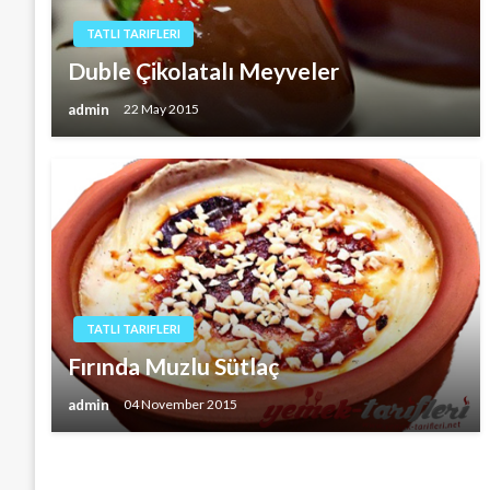
TATLI TARIFLERI
Duble Çikolatalı Meyveler
admin
22 May 2015
TATLI TARIFLERI
Fırında Muzlu Sütlaç
admin
04 November 2015