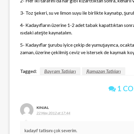
2- Her iki tarafını da nar gibi kızarttıktan sonra, kenarlı 
3- Toz şekeri, su ve limon suyu ile birlikte kaynatıp, şuru
4- Kadayıfların üzerine 1-2 adet tabak kapattıktan sonra
ısıdaki ateşte kaynatalım.
5- Kadayıflar şurubu iyice çekip de yumuşayınca, ocakta
zaman, üzerine çekilmiş ceviz ve istersek de kaymak koy
Tagged:
Bayram Tatlıları
Ramazan Tatlıları
1 C
KINJAL
22 May 2012 at 17:44
kadayıf tatlısını çok severim.