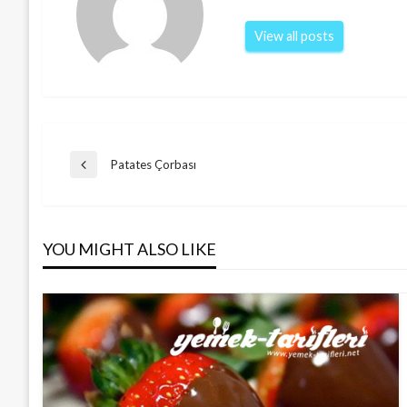
View all posts
Post
Patates Çorbası
Previous
Post
navigation
YOU MIGHT ALSO LIKE