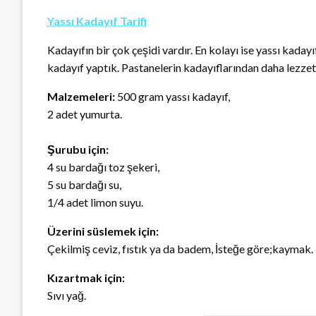
Yassı Kadayıf Tarifi
Kadayıfın bir çok çeşidi vardır. En kolayı ise yassı kadayı
kadayıf yaptık. Pastanelerin kadayıflarından daha lezzetl
Malzemeleri:
500 gram yassı kadayıf,
2 adet yumurta.
Şurubu için:
4 su bardağı toz şekeri,
5 su bardağı su,
1/4 adet limon suyu.
Üzerini süslemek için:
Çekilmiş ceviz, fıstık ya da badem, İsteğe göre;kaymak.
Kızartmak için:
Sıvı yağ.