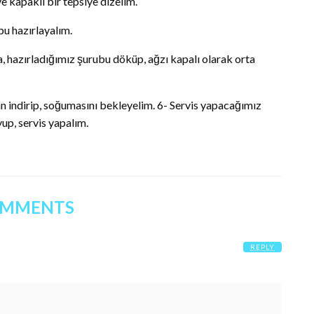
ve kapaklı bir tepsiye dizelim.
bu hazırlayalım.
, hazırladığımız şurubu döküp, ağzı kapalı olarak orta
n indirip, soğumasını bekleyelim. 6- Servis yapacağımız
up, servis yapalım.
OMMENTS
REPLY