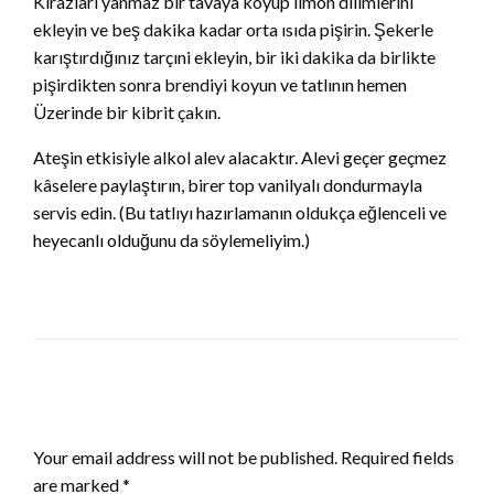
Kirazları yanmaz bir tavaya koyup limon dilimlerini
ekleyin ve beş dakika kadar orta ısıda pişirin. Şekerle
karıştırdığınız tarçıni ekleyin, bir iki dakika da birlikte
pişirdikten sonra brendiyi koyun ve tatlının hemen
Üzerinde bir kibrit çakın.
Ateşin etkisiyle alkol alev alacaktır. Alevi geçer geçmez
kâselere paylaştırın, birer top vanilyalı dondurmayla
servis edin. (Bu tatlıyı hazırlamanın oldukça eğlenceli ve
heyecanlı olduğunu da söylemeliyim.)
LEAVE A RESPONSE
Your email address will not be published.
Required fields
are marked
*