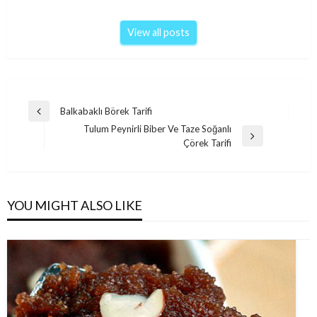
View all posts
Post
Balkabaklı Börek Tarifi
Previous
navigation
Tulum Peynirli Biber Ve Taze Soğanlı
Post
Next
Çörek Tarifi
Post
YOU MIGHT ALSO LIKE