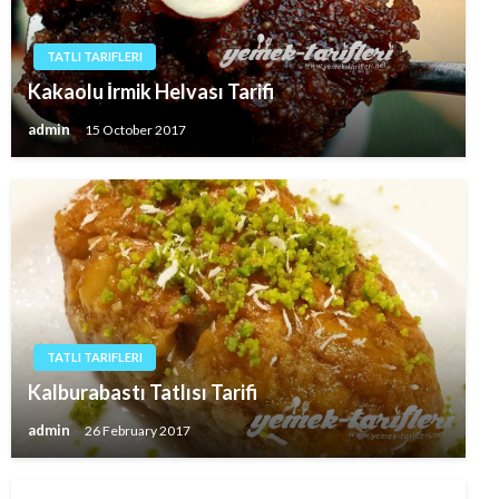
TATLI TARIFLERI
Kakaolu İrmik Helvası Tarifi
admin
15 October 2017
TATLI TARIFLERI
Kalburabastı Tatlısı Tarifi
admin
26 February 2017