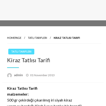
HOMEPAGE
TATLI TARIFLERI
KIRAZ TATLISI TARIFI
TATLI TARIFLERI
Kiraz Tatlısı Tarifi
Posted
admin
01 November 2013
on
Kiraz Tatlısı Tarifi
malzemeler:
500 gr çekirdeği çıkarılmış iri siyah kiraz
yarım su bardağı Kirsh (veya başka bir brendi)