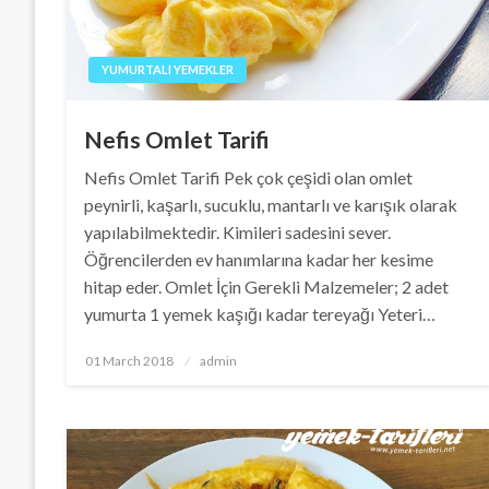
YUMURTALI YEMEKLER
Nefis Omlet Tarifi
Nefis Omlet Tarifi Pek çok çeşidi olan omlet
peynirli, kaşarlı, sucuklu, mantarlı ve karışık olarak
yapılabilmektedir. Kimileri sadesini sever.
Öğrencilerden ev hanımlarına kadar her kesime
hitap eder. Omlet İçin Gerekli Malzemeler; 2 adet
yumurta 1 yemek kaşığı kadar tereyağı Yeteri…
Posted
01 March 2018
admin
on