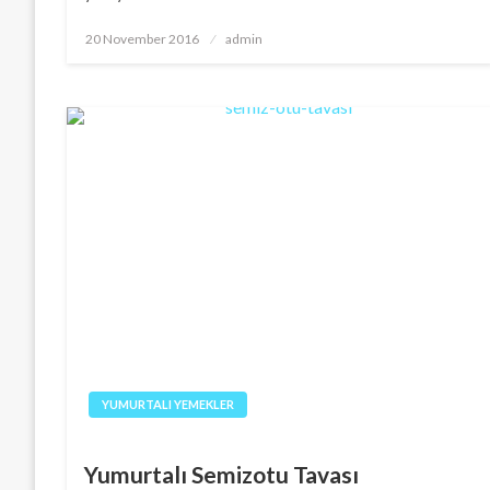
Posted
20 November 2016
admin
on
YUMURTALI YEMEKLER
Yumurtalı Semizotu Tavası