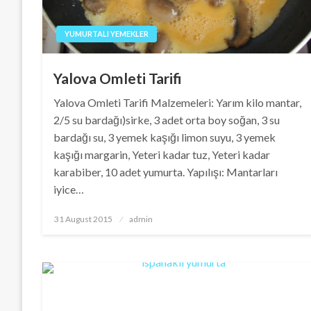
YUMURTALI YEMEKLER
Yalova Omleti Tarifi
Yalova Omleti Tarifi Malzemeleri: Yarım kilo mantar,
2/5 su bardağı)sirke, 3 adet orta boy soğan, 3 su
bardağı su, 3 yemek kaşığı limon suyu, 3 yemek
kaşığı margarin, Yeteri kadar tuz, Yeteri kadar
karabiber, 10 adet yumurta. Yapılışı: Mantarları
iyice…
Posted
31 August 2015
admin
on