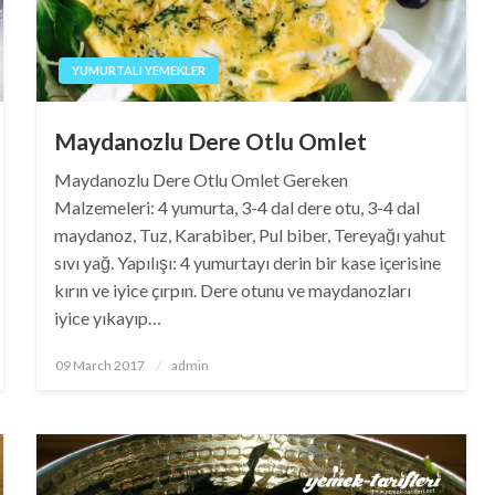
YUMURTALI YEMEKLER
Maydanozlu Dere Otlu Omlet
Maydanozlu Dere Otlu Omlet Gereken
Malzemeleri: 4 yumurta, 3-4 dal dere otu, 3-4 dal
maydanoz, Tuz, Karabiber, Pul biber, Tereyağı yahut
sıvı yağ. Yapılışı: 4 yumurtayı derin bir kase içerisine
kırın ve iyice çırpın. Dere otunu ve maydanozları
iyice yıkayıp…
Posted
09 March 2017
admin
on