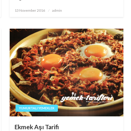
Posted
13 November 2016
admin
on
YUMURTALI YEMEKLER
Ekmek Aşı Tarifi