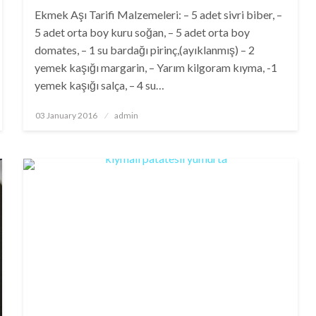
Ekmek Aşı Tarifi Malzemeleri: – 5 adet sivri biber, –
5 adet orta boy kuru soğan, – 5 adet orta boy
domates, – 1 su bardağı pirinç,(ayıklanmış) – 2
yemek kaşığı margarin, – Yarım kilgoram kıyma, -1
yemek kaşığı salça, – 4 su…
Posted
03 January 2016
admin
on