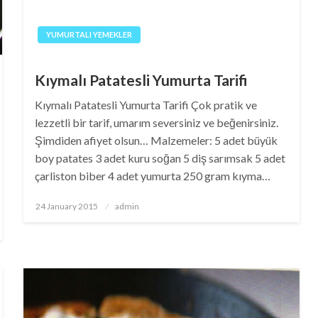
YUMURTALI YEMEKLER
Kıymalı Patatesli Yumurta Tarifi
Kıymalı Patatesli Yumurta Tarifi Çok pratik ve
lezzetli bir tarif, umarım seversiniz ve beğenirsiniz.
Şimdiden afiyet olsun… Malzemeler: 5 adet büyük
boy patates 3 adet kuru soğan 5 diş sarımsak 5 adet
çarliston biber 4 adet yumurta 250 gram kıyma…
Posted
24 January 2015
admin
on