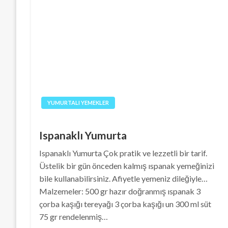
YUMURTALI YEMEKLER
Ispanaklı Yumurta
Ispanaklı Yumurta Çok pratik ve lezzetli bir tarif.
Üstelik bir gün önceden kalmış ıspanak yemeğinizi
bile kullanabilirsiniz. Afiyetle yemeniz dileğiyle…
Malzemeler: 500 gr hazır doğranmış ıspanak 3
çorba kaşığı tereyağı 3 çorba kaşığı un 300 ml süt
75 gr rendelenmiş…