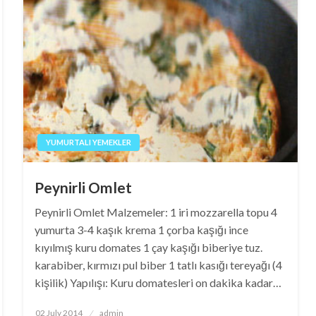
YUMURTALI YEMEKLER
Peynirli Omlet
Peynirli Omlet Malzemeler: 1 iri mozzarella topu 4
yumurta 3-4 kaşık krema 1 çorba kaşığı ince
kıyılmış kuru domates 1 çay kaşığı biberiye tuz.
karabiber, kırmızı pul biber 1 tatlı kasığı tereyağı (4
kişilik) Yapılışı: Kuru domatesleri on dakika kadar…
Posted
02 July 2014
admin