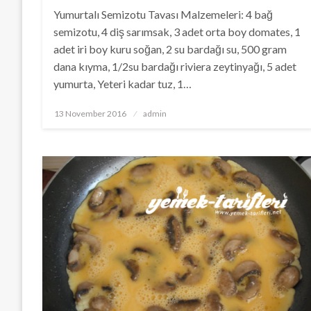
Yumurtalı Semizotu Tavası Malzemeleri: 4 bağ
semizotu, 4 diş sarımsak, 3 adet orta boy domates, 1
adet iri boy kuru soğan, 2 su bardağı su, 500 gram
dana kıyma, 1/2su bardağı riviera zeytinyağı, 5 adet
yumurta, Yeteri kadar tuz, 1…
Posted
13 November 2016
admin
on