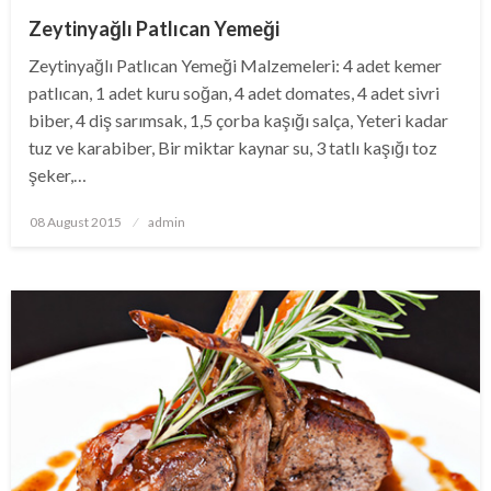
Zeytinyağlı Patlıcan Yemeği
Zeytinyağlı Patlıcan Yemeği Malzemeleri: 4 adet kemer
patlıcan, 1 adet kuru soğan, 4 adet domates, 4 adet sivri
biber, 4 diş sarımsak, 1,5 çorba kaşığı salça, Yeteri kadar
tuz ve karabiber, Bir miktar kaynar su, 3 tatlı kaşığı toz
şeker,…
Posted
08 August 2015
admin
on