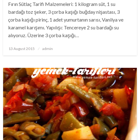
Fırın Sütlaç Tarifi Malzemeleri: 1 kilogram süt, 1 su
bardağı toz şeker, 3 çorba kaşığı buğday nişastası, 3
çorba kaşığı pirinç, 1 adet yumurtanın sarısı, Vanilya ve
karamel karışımı. Yapılışı: Tencereye 2 su bardağı su
alıyoruz. Üzerine 3 çorba kaşığı…
Posted
13 August 2015
admin
on