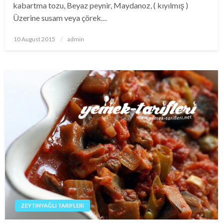
kabartma tozu, Beyaz peynir, Maydanoz, ( kıyılmış )
Üzerine susam veya çörek…
Posted
10 August 2015
admin
on
ZEYTINYAĞLI TARIFLERI