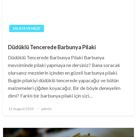
SALATA VE MEZE
Düdüklü Tencerede Barbunya Pilaki
Düdüklü Tencerede Barbunya Pilaki Barbunya
mevsiminde pilaki yapmaya ne dersiniz? Bana soracak
olursanız mezelerin içinden en güzeli barbunya pilaki.
Bugün pilakiyi düdüklü tencerede yapacağız ve bütün
malzemeleri çiğden koyacağız. Bir de böyle deneyelim
dimi? Farklı bir barbunya pilaki için sizi…
Posted
15 August 2015
admin
on