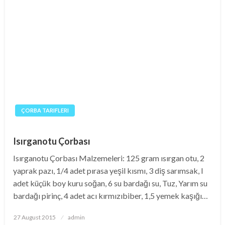
ÇORBA TARIFLERI
Isırganotu Çorbası
Isırganotu Çorbası Malzemeleri: 125 gram ısırgan otu, 2
yaprak pazı, 1/4 adet pırasa yeşil kısmı, 3 diş sarımsak, l
adet küçük boy kuru soğan, 6 su bardağı su, Tuz, Yarım su
bardağı pirinç, 4 adet acı kırmızıbiber, 1,5 yemek kaşığı…
Posted
27 August 2015
admin
on