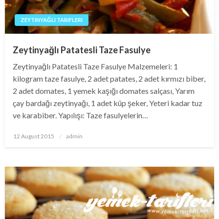
ZEYTINYAĞLI TARIFLERI
Zeytinyağlı Patatesli Taze Fasulye
Zeytinyağlı Patatesli Taze Fasulye Malzemeleri: 1
kilogram taze fasulye, 2 adet patates, 2 adet kırmızı biber,
2 adet domates, 1 yemek kaşığı domates salçası, Yarım
çay bardağı zeytinyağı, 1 adet küp şeker, Yeteri kadar tuz
ve karabiber. Yapılışı: Taze fasulyelerin…
Posted
12 August 2015
admin
on