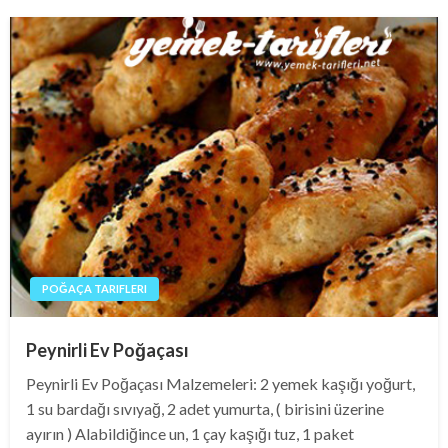
POĞAÇA TARIFLERI
Peynirli Ev Poğaçası
Peynirli Ev Poğaçası Malzemeleri: 2 yemek kaşığı yoğurt,
1 su bardağı sıvıyağ, 2 adet yumurta, ( birisini üzerine
ayırın ) Alabildiğince un, 1 çay kaşığı tuz, 1 paket