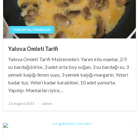
YUMURTALI YEMEKLER
Yalova Omleti Tarifi
Yalova Omleti Tarifi Malzemeleri: Yarım kilo mantar, 2/5
su bardağı)sirke, 3 adet orta boy soğan, 3 su bardağı su, 3
yemek kaşığı limon suyu, 3 yemek kaşığı margarin, Yeteri
kadar tuz, Yeteri kadar karabiber, 10 adet yumurta.
Yapılışı: Mantarları iyice…
Posted
31 August 2015
admin
on