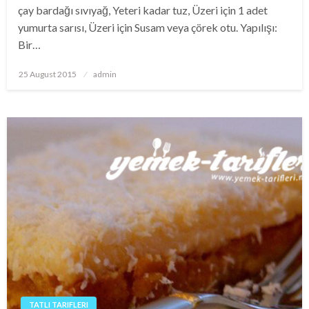
çay bardağı sıvıyağ, Yeteri kadar tuz, Üzeri için 1 adet
yumurta sarısı, Üzeri için Susam veya çörek otu. Yapılışı:
Bir…
Posted
25 August 2015
admin
on
TATLI TARIFLERI