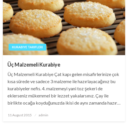
KURABIYE TARIFLERI
Üç Malzemeli Kurabiye
Üç Malzemeli Kurabiye Çat kapı gelen misafirlerinize çok
kısa sürede ve sadece 3 malzeme ile hazırlayacağınız bu
kurabiyeler nefis. 4. malzemeyi yani toz şekeri de
eklerseniz mükemmel bir lezzet yakalarsınız. Çay ile
birlikte ocağa koyduğunuzda ikisi de aynı zamanda hazır…
Posted
11 August 2015
admin
on