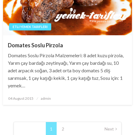
ETLI YEMEK TARIFLERI
Domates Soslu Pirzola
Domates Soslu Pirzola Malzemeleri: 8 adet kuzu pirzola,
Yarım çay bardağı zeytinyağı, Yarım çay bardağı su, 10
adet arpacık soğan, 3 adet orta boy domates 5 diş
sarımsak, 1 çay kaşığı kekik, 1 çay kaşığı tuz, Sosu için: 1
yemek…
Posted
04 August 2015
admin
on
Posts
pagination
1
2
Next