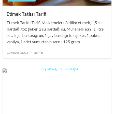
Etimek Tatlısı Tarifi
Etimek Tatlısı Tarifi Malzemeleri: 8 dilim etimek, 1,5 su
bardağı toz şeker, 2 su bardağı su, Muhallebi için : 1 litre
süt, 5 çorba kaşığı un, 1 çay bardağı toz şeker, 1 paket
vanilya, 1 adet yumurtanın sarısı, 125 gram…
Posted
19 August 2015
admin
on