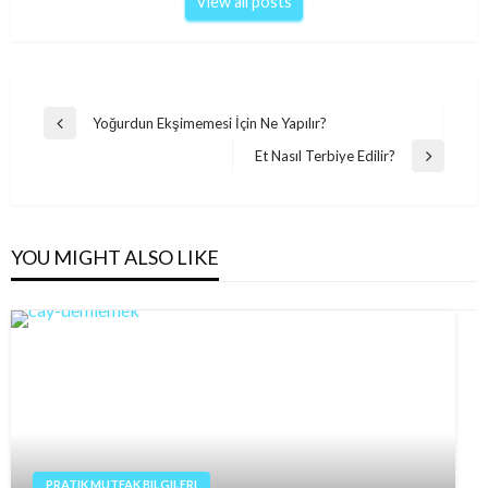
View all posts
Post
Yoğurdun Ekşimemesi İçin Ne Yapılır?
Previous
navigation
Post
Et Nasıl Terbiye Edilir?
Next
Post
YOU MIGHT ALSO LIKE
PRATIK MUTFAK BILGILERI