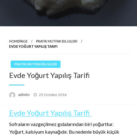
HOMEPAGE
PRATIK MUTFAK BILGILERI
EVDE YOĞURT YAPILIŞ TARIFI
PRATIK MUTFAK BILGILERI
Evde Yoğurt Yapılış Tarifi
Posted
admin
25 October 2016
on
Evde Yoğurt Yapılış Tarifi
Sofraların vazgeçilmez gıdalarından biri yoğurttur.
Yoğurt, kalsiyum kaynağıdır. Bu nedenle büyük küçük