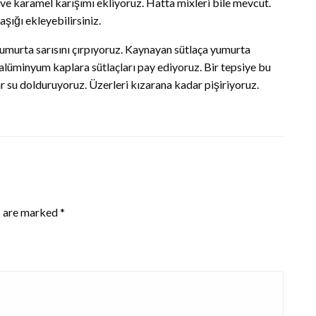
 ve karamel karışımı ekliyoruz. Hatta mixleri bile mevcut.
aşığı ekleyebilirsiniz.
umurta sarısını çırpıyoruz. Kaynayan sütlaça yumurta
a alüminyum kaplara sütlaçları pay ediyoruz. Bir tepsiye bu
r su dolduruyoruz. Üzerleri kızarana kadar pişiriyoruz.
s are marked
*