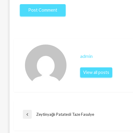
admin
View all posts
Post
Zeytinyağlı Patatesli Taze Fasulye
Previous
Post