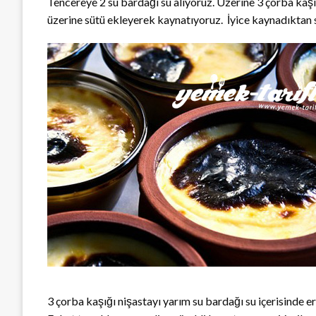
Tencereye 2 su bardağı su alıyoruz. Üzerine 3 çorba kaşığ
üzerine sütü ekleyerek kaynatıyoruz. İyice kaynadıktan 
3 çorba kaşığı nişastayı yarım su bardağı su içerisinde er