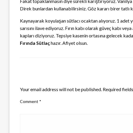
Fakat topaklanmasın diye sürekli karıştırıyoruz. Vanilya
Direk bunlardan kullanabilirsiniz. Göz kararı birer tatlı k
Kaynayarak koyulaşan sütlacı ocaktan alıyoruz. 1 adet y
sarısını ilave ediyoruz. Fırın kabı olarak güveç kabı vey
kapları diziyoruz. Tepsiye kasenin ortasına gelecek kada
Fırında Sütlaç
hazır. Afiyet olsun.
LEAVE A RESPONSE
Your email address will not be published.
Required field
Comment
*