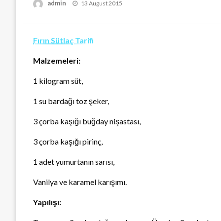
Posted
admin
13 August 2015
on
Fırın Sütlaç Tarifi
Malzemeleri:
1 kilogram süt,
1 su bardağı toz şeker,
3 çorba kaşığı buğday nişastası,
3 çorba kaşığı pirinç,
1 adet yumurtanın sarısı,
Vanilya ve karamel karışımı.
Yapılışı: