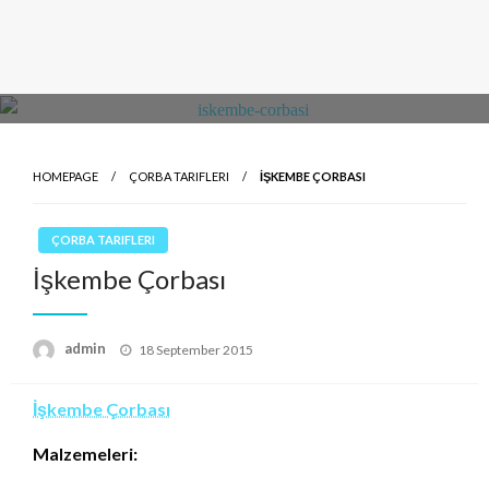
HOMEPAGE
ÇORBA TARIFLERI
İŞKEMBE ÇORBASI
ÇORBA TARIFLERI
İşkembe Çorbası
Posted
admin
18 September 2015
on
İşkembe Çorbası
Malzemeleri: