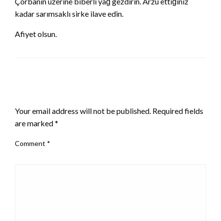
Çorbanın üzerine biberli yağ gezdirin. Arzu ettiğiniz
kadar sarımsaklı sirke ilave edin.
Afiyet olsun.
LEAVE A RESPONSE
Your email address will not be published.
Required fields
are marked
*
Comment
*