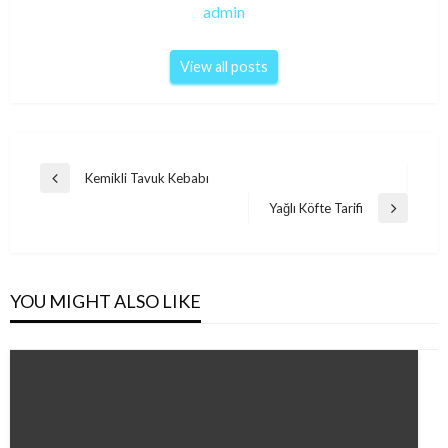
admin
View all posts
Post
Kemikli Tavuk Kebabı
Previous
navigation
Post
Yağlı Köfte Tarifi
Next
Post
YOU MIGHT ALSO LIKE