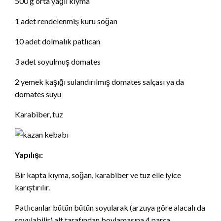
500 g orta yağlı kıyma
1 adet rendelenmiş kuru soğan
10 adet dolmalık patlıcan
3 adet soyulmuş domates
2 yemek kaşığı sulandırılmış domates salçası ya da
domates suyu
Karabiber, tuz
Yapılışı:
Bir kapta kıyma, soğan, karabiber ve tuz elle iyice
karıştırılır.
Patlıcanlar bütün bütün soyularak (arzuya göre alacalı da
soyulabilir) alt tarafından boylamasına 4 parça