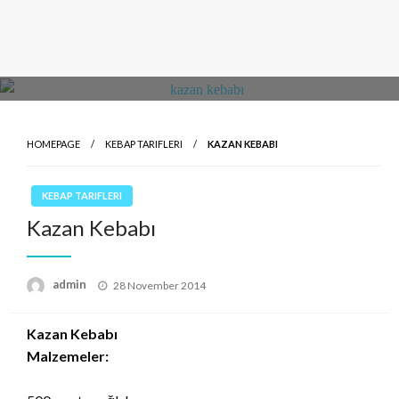
HOMEPAGE
KEBAP TARIFLERI
KAZAN KEBABI
KEBAP TARIFLERI
Kazan Kebabı
Posted
admin
28 November 2014
on
Kazan Kebabı
Malzemeler: