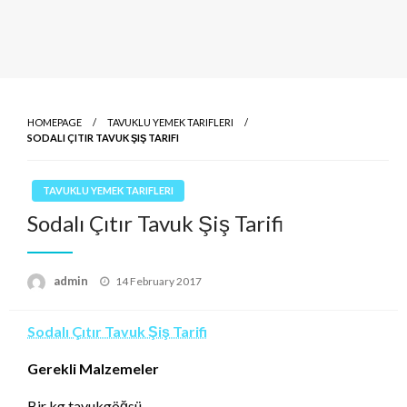
HOMEPAGE
TAVUKLU YEMEK TARIFLERI
SODALI ÇITIR TAVUK ŞIŞ TARIFI
TAVUKLU YEMEK TARIFLERI
Sodalı Çıtır Tavuk Şiş Tarifi
Posted
admin
14 February 2017
on
Sodalı Çıtır Tavuk Şiş Tarifi
Gerekli Malzemeler
Bir kg tavukgöğsü,