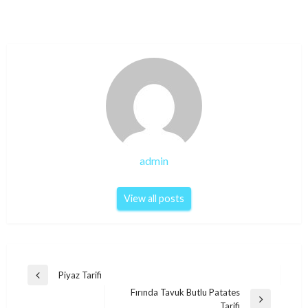
admin
View all posts
Post
Piyaz Tarifi
Previous
navigation
Fırında Tavuk Butlu Patates
Post
Next
Tarifi